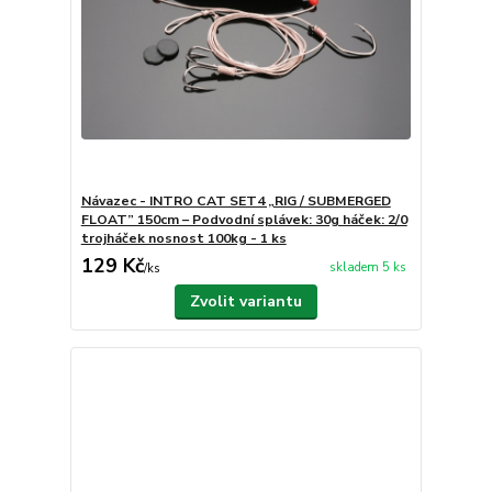
Návazec - INTRO CAT SET4 „RIG / SUBMERGED
FLOAT” 150cm – Podvodní splávek: 30g háček: 2/0
trojháček nosnost 100kg - 1 ks
129 Kč
skladem 5 ks
/
ks
Zvolit variantu