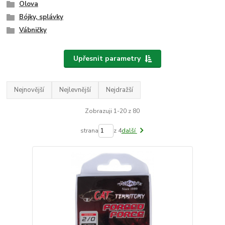
Olova
Bójky, splávky
Vábničky
Upřesnit parametry
Nejnovější
Nejlevnější
Nejdražší
Zobrazuji 1-20 z 80
strana
z 4
další