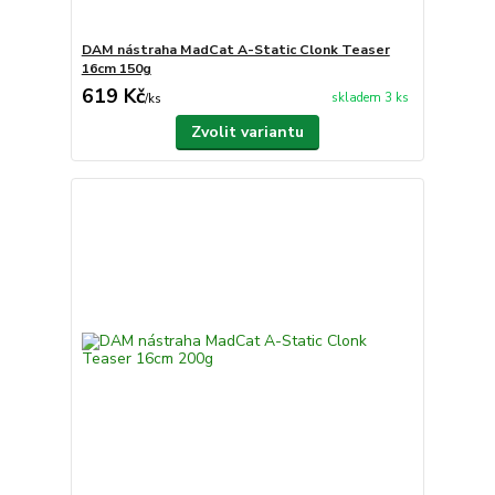
DAM nástraha MadCat A-Static Clonk Teaser
16cm 150g
619 Kč
skladem 3 ks
/
ks
Zvolit variantu