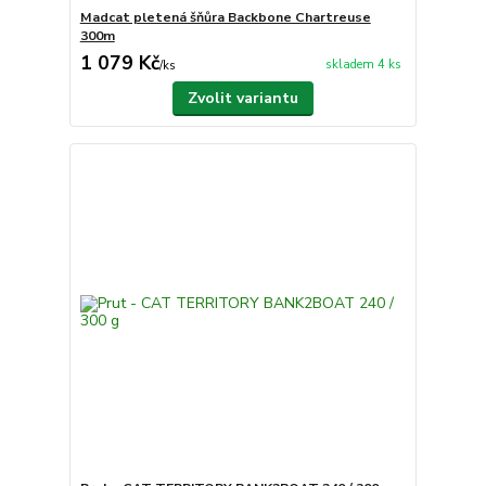
Madcat pletená šňůra Backbone Chartreuse
300m
1 079 Kč
skladem 4 ks
/
ks
Zvolit variantu