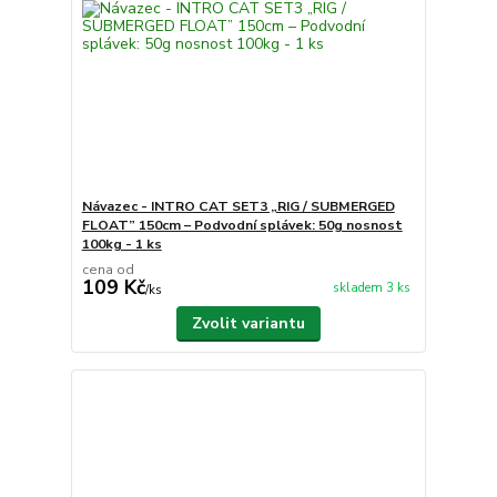
Návazec - INTRO CAT SET3 „RIG / SUBMERGED
FLOAT” 150cm – Podvodní splávek: 50g nosnost
100kg - 1 ks
cena od
109 Kč
skladem 3 ks
/
ks
Zvolit variantu