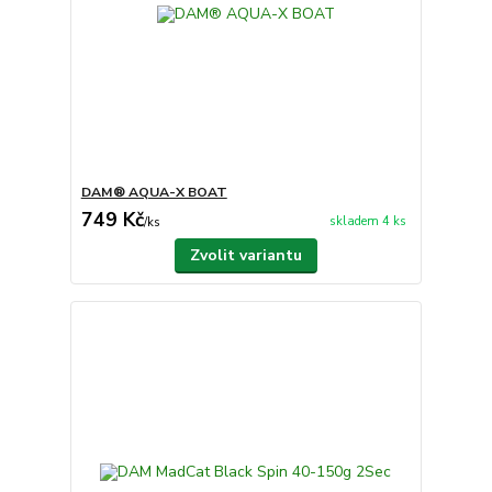
DAM® AQUA-X BOAT
749 Kč
skladem 4 ks
/
ks
Zvolit variantu