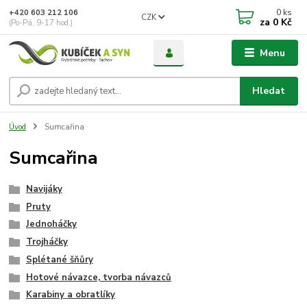
0
ks
+420 603 212 106
CZK
za
0 Kč
(Po-Pá, 9-17 hod.)
Menu
Hledat
Úvod
Sumcařina
Sumcařina
Navijáky
Pruty
Jednoháčky
Trojháčky
Splétané šňůry
Hotové návazce, tvorba návazců
Karabiny a obratlíky