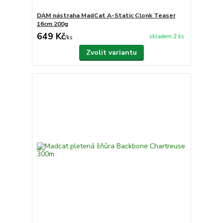
DAM nástraha MadCat A-Static Clonk Teaser
16cm 200g
649 Kč
skladem 2 ks
/
ks
Zvolit variantu