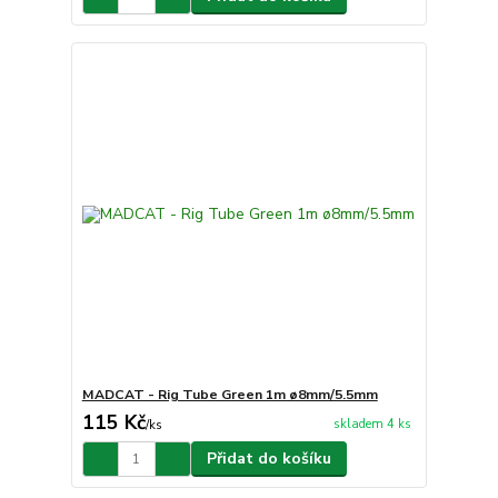
MADCAT - Rig Tube Green 1m ø8mm/5.5mm
115 Kč
skladem 4 ks
/
ks
Přidat do košíku