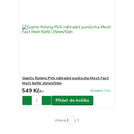
Giants fishing PVA náhradní punčocha Mesh Fast
Melt Refill 25mm/50m
549 Kč
skladem 1 ks
/
ks
Přidat do košíku
strana
z 1