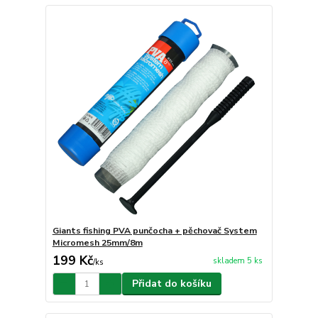
Giants fishing PVA punčocha + pěchovač System
Micromesh 25mm/8m
199 Kč
skladem 5 ks
/
ks
Přidat do košíku