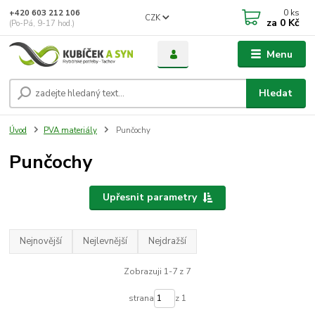
0
ks
+420 603 212 106
CZK
za
0 Kč
(Po-Pá, 9-17 hod.)
Menu
Hledat
Úvod
PVA materiály
Punčochy
Punčochy
Upřesnit parametry
Nejnovější
Nejlevnější
Nejdražší
Zobrazuji 1-7 z 7
strana
z 1