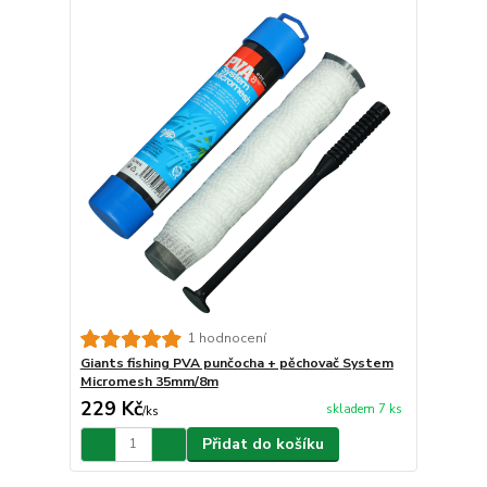
1 hodnocení
Giants fishing PVA punčocha + pěchovač System
Micromesh 35mm/8m
229 Kč
skladem 7 ks
/
ks
Přidat do košíku