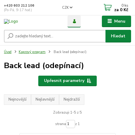
0
ks
+420 603 212 106
CZK
za
0 Kč
(Po-Pá, 9-17 hod.)
Menu
Hledat
Úvod
Kaprový program
Back lead (odepínací)
Back lead (odepínací)
Upřesnit parametry
Nejnovější
Nejlevnější
Nejdražší
Zobrazuji 1-5 z 5
strana
z 1