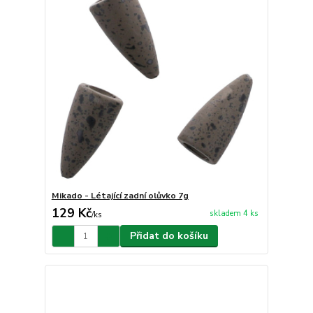
Mikado - Létající zadní olůvko 7g
129 Kč
skladem 4 ks
/
ks
Přidat do košíku