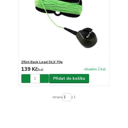
Zfish Back Lead DLX 70g
139 Kč
skladem 2 bal
/
bal
Přidat do košíku
strana
z 1