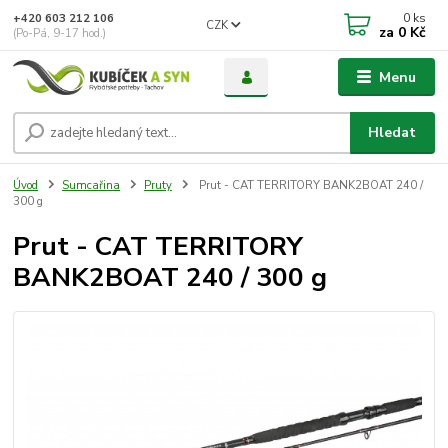
0
ks
+420 603 212 106
CZK
za
0 Kč
(Po-Pá, 9-17 hod.)
Menu
Hledat
Úvod
Sumcařina
Pruty
Prut - CAT TERRITORY BANK2BOAT 240 /
300 g
Prut - CAT TERRITORY
BANK2BOAT 240 / 300 g