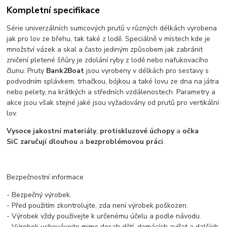
Kompletní specifikace
Série univerzálních sumcových prutů v různých délkách vyrobena
jak pro lov ze břehu, tak také z lodě. Speciálně v místech kde je
množství vázek a skal a často jediným způsobem jak zabránit
zničení pletené šňůry je zdolání ryby z lodě nebo nafukovacího
člunu. Pruty
Bank2Boat
jsou vyrobeny v délkách pro sestavy s
podvodním splávkem, trhačkou, bójkou a také lovu ze dna na játra
nebo pelety, na krátkých a středních vzdálenostech. Parametry a
akce jsou však stejné jaké jsou vyžadovány od prutů pro vertikální
lov.
Vysoce jakostní materiály
,
protiskluzové úchopy
a
očka
SiC
zaručují dlouhou
a
bezproblémovou práci
.
Bezpečnostní informace
- Bezpečný výrobek.
- Před použitím zkontrolujte, zda není výrobek poškozen.
- Výrobek vždy používejte k určenému účelu a podle návodu.
- Výrobek uchovávejte mimo dosah dětí, domácích zvířat a dalších