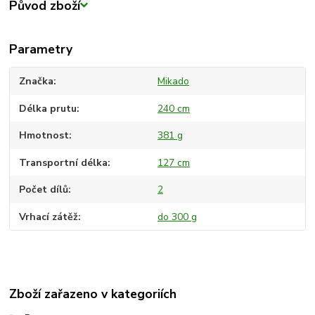
Původ zboží
Parametry
Značka
Mikado
Délka prutu
240 cm
Hmotnost
381 g
Transportní délka
127 cm
Počet dílů
2
Vrhací zátěž
do 300 g
Zboží zařazeno v kategoriích