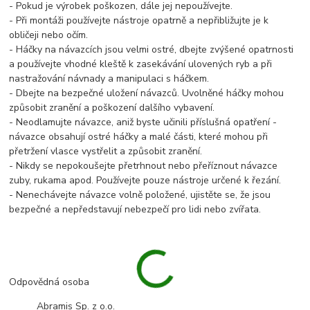
- Pokud je výrobek poškozen, dále jej nepoužívejte.
- Při montáži používejte nástroje opatrně a nepřibližujte je k
obličeji nebo očím.
- Háčky na návazcích jsou velmi ostré, dbejte zvýšené opatrnosti
a používejte vhodné kleště k zasekávání ulovených ryb a při
nastražování návnady a manipulaci s háčkem.
- Dbejte na bezpečné uložení návazců. Uvolněné háčky mohou
způsobit zranění a poškození dalšího vybavení.
- Neodlamujte návazce, aniž byste učinili příslušná opatření -
návazce obsahují ostré háčky a malé části, které mohou při
přetržení vlasce vystřelit a způsobit zranění.
- Nikdy se nepokoušejte přetrhnout nebo přeříznout návazce
zuby, rukama apod. Používejte pouze nástroje určené k řezání.
- Nenechávejte návazce volně položené, ujistěte se, že jsou
bezpečné a nepředstavují nebezpečí pro lidi nebo zvířata.
Odpovědná osoba
Abramis Sp. z o.o.