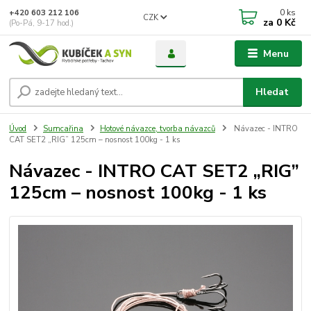
0
ks
+420 603 212 106
CZK
za
0 Kč
(Po-Pá, 9-17 hod.)
Menu
Hledat
Úvod
Sumcařina
Hotové návazce, tvorba návazců
Návazec - INTRO
CAT SET2 „RIG” 125cm – nosnost 100kg - 1 ks
Návazec - INTRO CAT SET2 „RIG”
125cm – nosnost 100kg - 1 ks