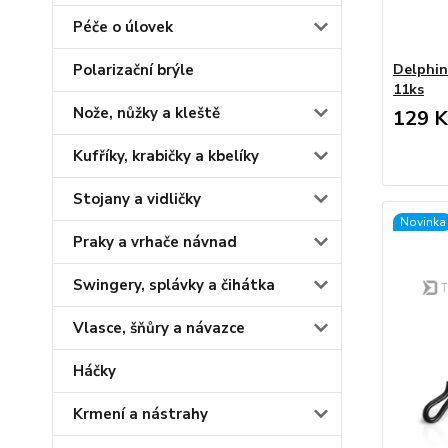
Péče o úlovek
Polarizační brýle
Delphin
11ks
Nože, nůžky a kleště
129 K
Kufříky, krabičky a kbelíky
Stojany a vidličky
Novinka
Praky a vrhače návnad
Swingery, splávky a čihátka
Vlasce, šňůry a návazce
Háčky
Krmení a nástrahy