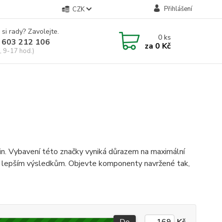
Přihlášení
CZK
 si rady? Zavolejte.
0
ks
 603 212 106
za
0 Kč
, 9-17 hod.)
in. Vybavení této značky vyniká důrazem na maximální
 k lepším výsledkům. Objevte komponenty navržené tak,