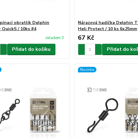
pínací obratlík Delphin
Nárazová hadička Delphin 
QuickS / 10ks #4
Heli Protect / 10 ks 6x25mm
67 Kč
skladem 3
Přidat do košíku
Přidat do ko
Novinka