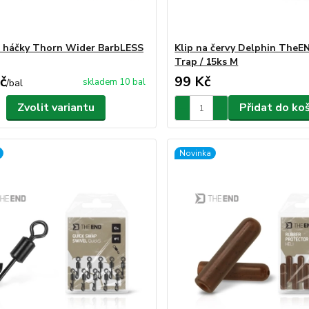
 háčky Thorn Wider BarbLESS
Klip na červy Delphin The
Trap / 15ks M
č
99 Kč
skladem 10 bal
/
bal
Zvolit variantu
Přidat do ko
Novinka