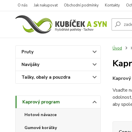
O nás
Jak nakupovat
Obchodní podmínky
Kontakty
Oc
Úvod
Pruty
Kapr
Navijáky
Tašky, obaly a pouzdra
Kaprový 
Vsaďte na
odolnost,
Kaprový program
aby spole
Hotové návazce
Gumové korálky