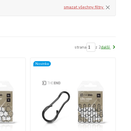
smazat všechny filtry
strana
z 2
další
Novinka