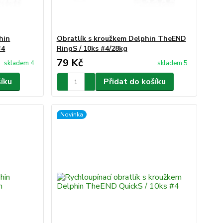
hin
Obratlík s kroužkem Delphin TheEND
#4
RingS / 10ks #4/28kg
79 Kč
skladem 4
skladem 5
šíku
Přidat do košíku
Novinka