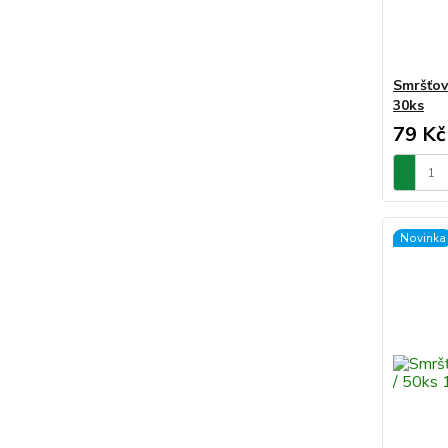
Smršťov
30ks
79 Kč
Novinka