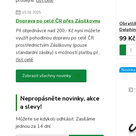
prodejně.
číst celé
15.01.2025
Doprava po celé ČR přes Zásilkovnu
Obratlí
Delphin
Při objednávce nad 200,- Kč nyní můžete
99 Kč
využít pohodlnou dopravu po celé ČR
prostřednictvím Zásilkovny (pouze
standardní zásilky) s možností platby př...
číst celé
Novinka
Zobrazit všechny novinky
Nepropásněte novinky, akce
a slevy!
Můžete se kdykoli odhlásit. Zasíláme
jednou za 14 dní.