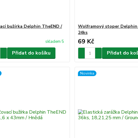
ací bužírka Delphin TheEND /
Wolframový stoper Delphin
24ks
69 Kč
skladem 5
Přidat do košíku
Přidat do ko
Novinka