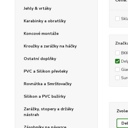
Cena:
Jehly & vrtáky
Skl
Karabinky a obratlíky
Koncové montáže
Značk
Kroužky a zarážky na háčky
BK
Ostatní doplňky
Del
Gia
PVC a Silikon převleky
Sur
Rovnátka a Smršťovačky
Silikon a PVC bužírky
Zarážky, stopery a držáky
Zvole
nástrah
De
Zásobníky na návazce