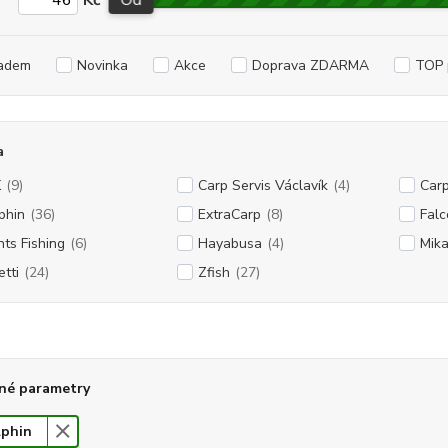
Kč
Od
adem
Novinka
Akce
Doprava ZDARMA
TOP 
a
K
(9)
Carp Servis Václavík
(4)
Car
phin
(36)
ExtraCarp
(8)
Falc
nts Fishing
(6)
Hayabusa
(4)
Mik
etti
(24)
Zfish
(27)
né parametry
lphin