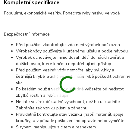
Kompletní specifikace
Populární, ekonomické vezírky. Ponechte ryby naživu ve vodě.
Bezpečnostní informace
Před použitím zkontrolujte, zda není výrobek poškozen.
Výrobek vždy používejte k určenému účelu a podle návodu.
Výrobek uchovávejte mimo dosah dětí, domácích zvířat a
dalších osob, které k němu nepotřebují mít přístup.
Před použitím vezírek vždy namočte, aby byl vlhký a
šetrnější k rybě. Suchý vezírek může rybě poškodit ochranný
sliz.
Po každém použití vezírek důkladně vyčistěte od nečistot,
zbytků rostlin a rybích šupin.
Nechte vezírek důkladně vyschnout, než ho uskladníte.
Zabráníte tak vzniku plísní a zápachu.
Pravidelně kontrolujte stav vezírku (např. materiál, spoje,
kroužky) a v případě poškození ho opravte nebo vyměňte.
S rybami manipulujte s citem a respektem.