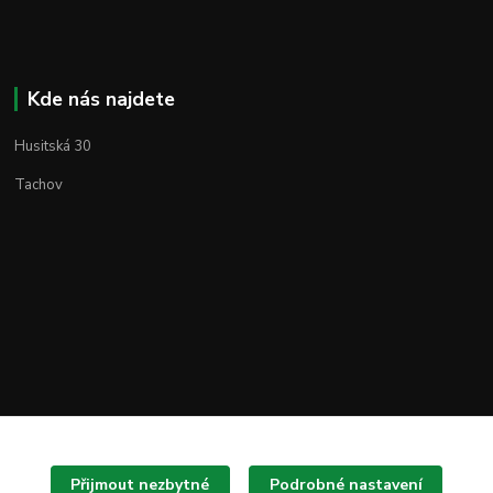
Kde nás najdete
Husitská 30
Tachov
Přijmout nezbytné
Podrobné nastavení