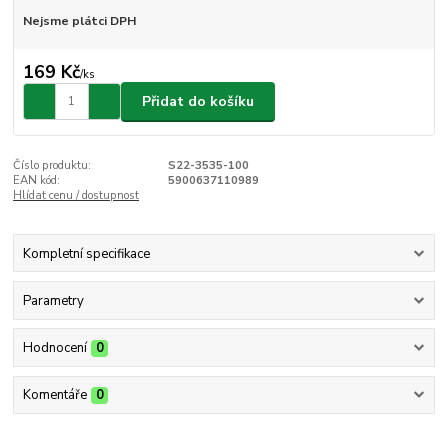
Nejsme plátci DPH
169 Kč
/
ks
Přidat do košíku
Číslo produktu:
S22-3535-100
EAN kód:
5900637110989
Hlídat cenu / dostupnost
Kompletní specifikace
Parametry
Hodnocení
0
Komentáře
0