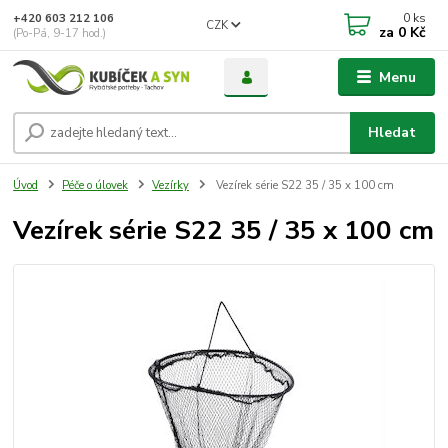
0
ks
+420 603 212 106
CZK
za
0 Kč
(Po-Pá, 9-17 hod.)
Menu
Hledat
Úvod
Péče o úlovek
Vezírky
Vezírek série S22 35 / 35 x 100 cm
Vezírek série S22 35 / 35 x 100 cm