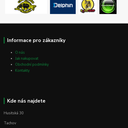
Informace pro zákazníky
O nás
Jak nakupovat
Obchodní podmínky
Kontakty
Kde nás najdete
Husitská 30
Tachov