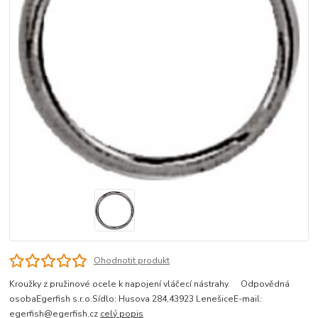
Ohodnotit produkt
Kroužky z pružinové ocele k napojení vláčecí nástrahy. Odpovědná
osobaEgerfish s.r.o.Sídlo: Husova 284,43923 LenešiceE-mail:
egerfish@egerfish.cz
celý popis