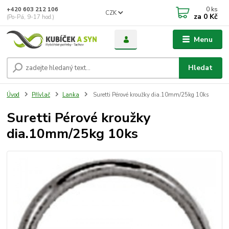
0
ks
+420 603 212 106
CZK
za
0 Kč
(Po-Pá, 9-17 hod.)
Menu
Hledat
Úvod
Přívlač
Lanka
Suretti Pérové kroužky dia.10mm/25kg 10ks
Suretti Pérové kroužky
dia.10mm/25kg 10ks