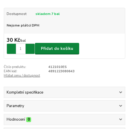
Dostupnost
skladem 7 bal
Nejsme plátci DPH
30 Kč
/
bal
Přidat do košíku
Číslo produktu:
4121010ES
EAN kód:
4891223080643
Hlídat cenu / dostupnost
Kompletní specifikace
Parametry
Hodnocení
0