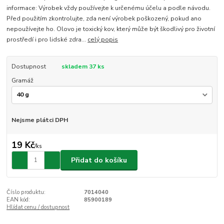
informace: Výrobek vždy používejte k určenému účelu a podle návodu.
Před použitím zkontrolujte, zda není výrobek poškozený, pokud ano
nepoužívejte ho. Olovo je toxický kov, který může být škodlivý pro životní
prostředí i pro lidské zdra...
celý popis
Dostupnost
skladem 37 ks
Gramáž
Nejsme plátci DPH
19 Kč
/
ks
Přidat do košíku
Číslo produktu:
7014040
EAN kód:
85900189
Hlídat cenu / dostupnost