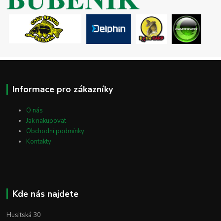
Informace pro zákazníky
O nás
Jak nakupovat
Obchodní podmínky
Kontakty
Kde nás najdete
Husitská 30