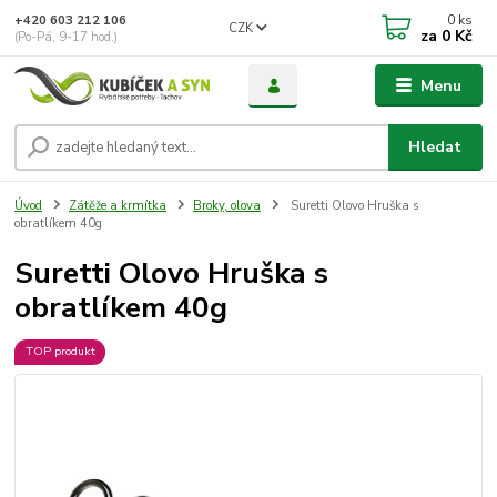
0
ks
+420 603 212 106
CZK
za
0 Kč
(Po-Pá, 9-17 hod.)
Menu
Hledat
Úvod
Zátěže a krmítka
Broky, olova
Suretti Olovo Hruška s
obratlíkem 40g
Suretti Olovo Hruška s
obratlíkem 40g
TOP produkt