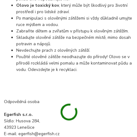
Olovo je toxický kov
, který může být škodlivý pro životní
prostředí i pro lidské zdraví.
Po manipulaci s olověnými zátěžemi si vždy důkladně umyjte
ruce mýdlem a vodou.
Zabraňte dětem a zvířatům v přístupu k olověným zátěžím.
Skladujte olověné zátěže na bezpečném místě, mimo dosah
potravin a nápojů.
Nevdechujte prach z olověných zátěží.
Použité olověné zátěže neodhazujte do přírody! Olovo se v
přírodě rozkládá velmi pomalu a může kontaminovat půdu a
vodu. Odevzdejte je k recyklaci.
Odpovědná osoba
Egerfish s.r.o.
Sídlo: Husova 284,
43923 Lenešice
E-mail: egerfish@egerfish.cz