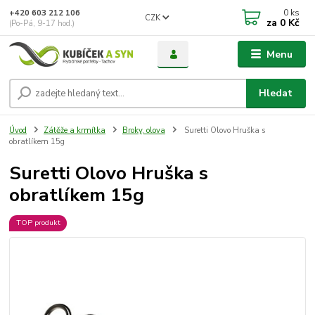
0
ks
+420 603 212 106
CZK
za
0 Kč
(Po-Pá, 9-17 hod.)
Menu
Hledat
Úvod
Zátěže a krmítka
Broky, olova
Suretti Olovo Hruška s
obratlíkem 15g
Suretti Olovo Hruška s
obratlíkem 15g
TOP produkt