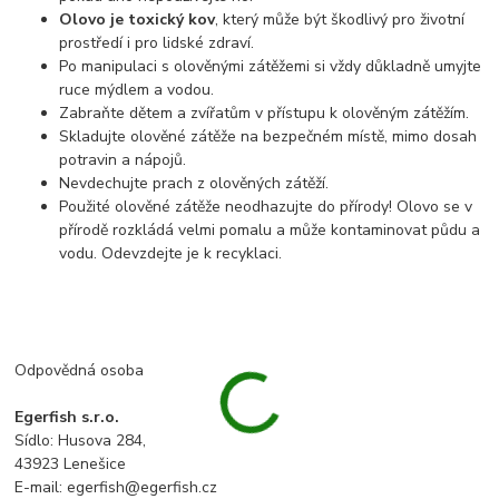
Olovo je toxický kov
, který může být škodlivý pro životní
prostředí i pro lidské zdraví.
Po manipulaci s olověnými zátěžemi si vždy důkladně umyjte
ruce mýdlem a vodou.
Zabraňte dětem a zvířatům v přístupu k olověným zátěžím.
Skladujte olověné zátěže na bezpečném místě, mimo dosah
potravin a nápojů.
Nevdechujte prach z olověných zátěží.
Použité olověné zátěže neodhazujte do přírody! Olovo se v
přírodě rozkládá velmi pomalu a může kontaminovat půdu a
vodu. Odevzdejte je k recyklaci.
Odpovědná osoba
Egerfish s.r.o.
Sídlo: Husova 284,
43923 Lenešice
E-mail: egerfish@egerfish.cz