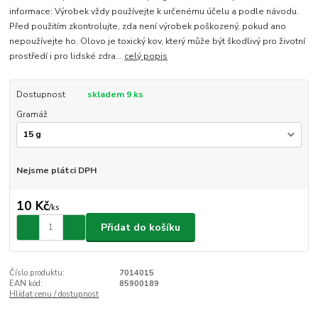
informace: Výrobek vždy používejte k určenému účelu a podle návodu.
Před použitím zkontrolujte, zda není výrobek poškozený, pokud ano
nepoužívejte ho. Olovo je toxický kov, který může být škodlivý pro životní
prostředí i pro lidské zdra...
celý popis
Dostupnost
skladem 9 ks
Gramáž
Nejsme plátci DPH
10 Kč
/
ks
Přidat do košíku
Číslo produktu:
7014015
EAN kód:
85900189
Hlídat cenu / dostupnost