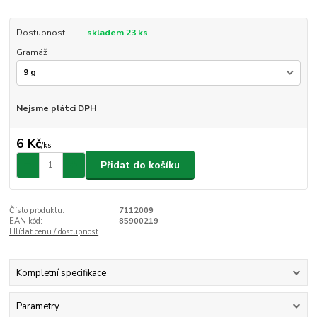
Dostupnost
skladem 23 ks
Gramáž
Nejsme plátci DPH
6 Kč
/
ks
Přidat do košíku
Číslo produktu:
7112009
EAN kód:
85900219
Hlídat cenu / dostupnost
Kompletní specifikace
Parametry