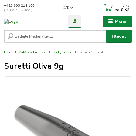
0
ks
+420 603 212 106
CZK
za
0 Kč
(Po-Pá, 9-17 hod.)
Menu
Hledat
Úvod
Zátěže a krmítka
Broky, olova
Suretti Oliva 9g
Suretti Oliva 9g