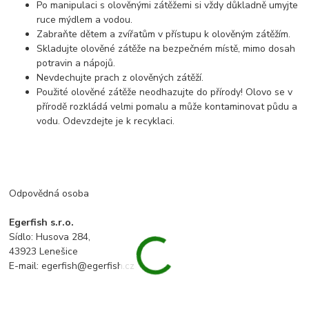
Po manipulaci s olověnými zátěžemi si vždy důkladně umyjte
ruce mýdlem a vodou.
Zabraňte dětem a zvířatům v přístupu k olověným zátěžím.
Skladujte olověné zátěže na bezpečném místě, mimo dosah
potravin a nápojů.
Nevdechujte prach z olověných zátěží.
Použité olověné zátěže neodhazujte do přírody! Olovo se v
přírodě rozkládá velmi pomalu a může kontaminovat půdu a
vodu. Odevzdejte je k recyklaci.
Odpovědná osoba
Egerfish s.r.o.
Sídlo: Husova 284,
43923 Lenešice
E-mail: egerfish@egerfish.cz