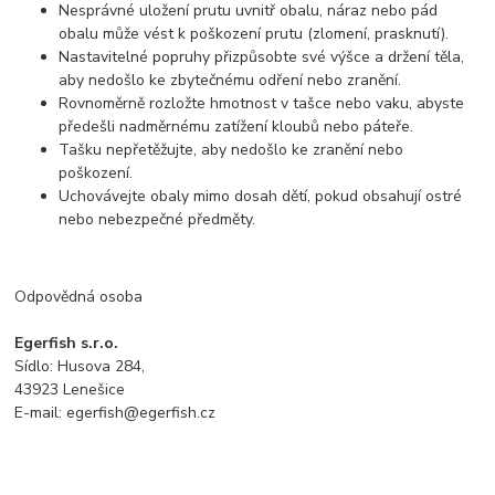
Nesprávné uložení prutu uvnitř obalu, náraz nebo pád
obalu může vést k poškození prutu (zlomení, prasknutí).
Nastavitelné popruhy přizpůsobte své výšce a držení těla,
aby nedošlo ke zbytečnému odření nebo zranění.
Rovnoměrně rozložte hmotnost v tašce nebo vaku, abyste
předešli nadměrnému zatížení kloubů nebo páteře.
Tašku nepřetěžujte, aby nedošlo ke zranění nebo
poškození.
Uchovávejte obaly mimo dosah dětí, pokud obsahují ostré
nebo nebezpečné předměty.
Odpovědná osoba
Egerfish s.r.o.
Sídlo: Husova 284,
43923 Lenešice
E-mail: egerfish@egerfish.cz