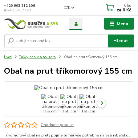
0
ks
+420 603 212 106
CZK
za
0 Kč
(Po-Pá, 9-17 hod.)
Menu
Hledat
Úvod
Tašky, obaly a pouzdra
Obal na prut tříkomorový 155 cm
Obal na prut tříkomorový 155 cm
Ohodnotit produkt
Tříkomorový obal na pruty pojme téměř vše potřebné na vaši rybářskou