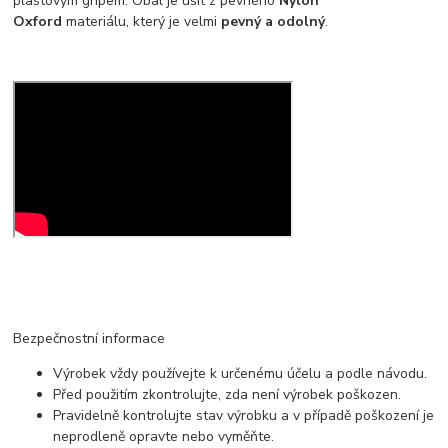
plastovým gripem. Obal je ušit z pevného
Nylon
Oxford
materiálu, který je velmi
pevný a odolný
.
Bezpečnostní informace
Výrobek vždy používejte k určenému účelu a podle návodu.
Před použitím zkontrolujte, zda není výrobek poškozen.
Pravidelně kontrolujte stav výrobku a v případě poškození je
neprodleně opravte nebo vyměňte.