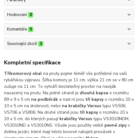
Parametry
Hodnocení
0
Komentáře
0
Související zboží
3
Kompletní specifikace
Tříkomorový obal
na pruty pojme téměř vše potřebné na vaši
rybářskou výpravu. Šířka komory je 11 cm, výška 21 cm se v 80 cm
zužuje na 11 cm. To vytváří dostatečný prostor na naviják
nasazený na prutu. Na jedné straně je
dlouhá kapsa
o rozměru
89 x 9 x 5 cm
na podběrák
a nad ní jsou
tři kapsy
o rozměru 20 x
10 x 5 cm na drobnosti, nebo
na krabičky Versus
typu VS506,
VS706 a VS806. Na druhé straně jsou
tři kapsy
o rozměru 20 x
20 x 5 cm, do kterých pasují
krabičky Versus
typu VS3010NDM,
VS3010ND a VS3010NS. Všude jsou použity velké
pevné zipy
s
dvěma jezdci, které mají místo kovové rukojeti provázek s