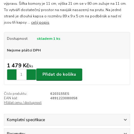
výpravu. Šířka komory je 11 cm, výška 21 cm se v 80 cm zužuje na 11 cm.
To vytváří dostatečný prostor na naviják nasazený na prutu. Na jedné
straně je dlouhá kapsa o rozměru 89 x 9 x 5 cm na podběrák a nad ní
jsou tři kapsy ...
celý popis
Dostupnost
skladem 1 ks
Nejsme plátci DPH
1 479 Kč
/
ks
Přidat do košíku
Číslo produktu:
6203155ES
EAN kód:
4891223080056
Hlídat cenu / dostupnost
Kompletní specifikace