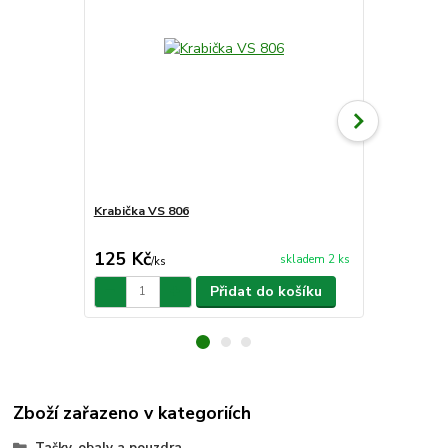
Krabička VS 806
Krabička VS
125 Kč
125 Kč
skladem 2 ks
/
ks
/
ks
Přidat do košíku
Zboží zařazeno v kategoriích
Tašky, obaly a pouzdra