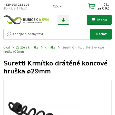
0
ks
+420 603 212 106
CZK
za
0 Kč
(Po-Pá, 9-17 hod.)
Menu
Hledat
Úvod
Zátěže a krmítka
Krmítka
Suretti Krmítko drátěné koncové
hruška ø29mm
Suretti Krmítko drátěné koncové
hruška ø29mm