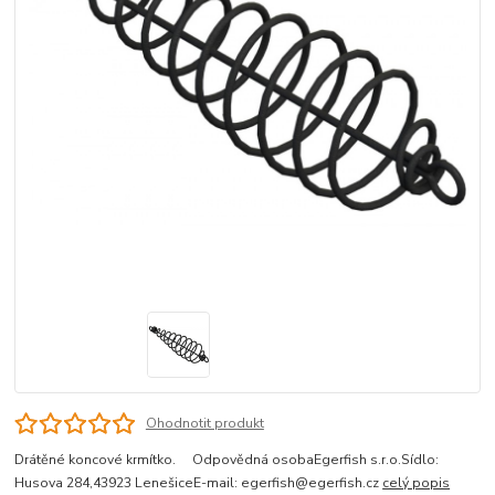
Ohodnotit produkt
Drátěné koncové krmítko. Odpovědná osobaEgerfish s.r.o.Sídlo:
Husova 284,43923 LenešiceE-mail: egerfish@egerfish.cz
celý popis