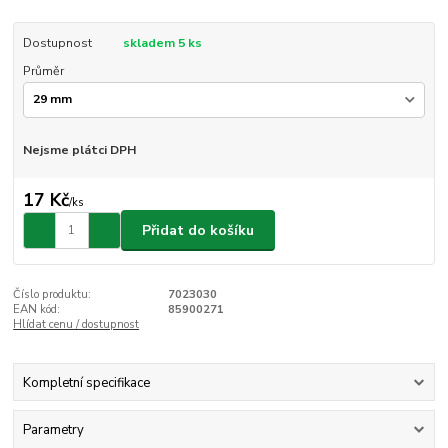
Dostupnost
skladem 5 ks
Průměr
Nejsme plátci DPH
17 Kč
/
ks
Přidat do košíku
Číslo produktu:
7023030
EAN kód:
85900271
Hlídat cenu / dostupnost
Kompletní specifikace
Parametry