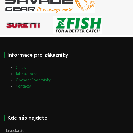
Informace pro zákazníky
O nás
Jak nakupovat
Obchodní podmínky
Kontakty
Kde nás najdete
Husitská 30