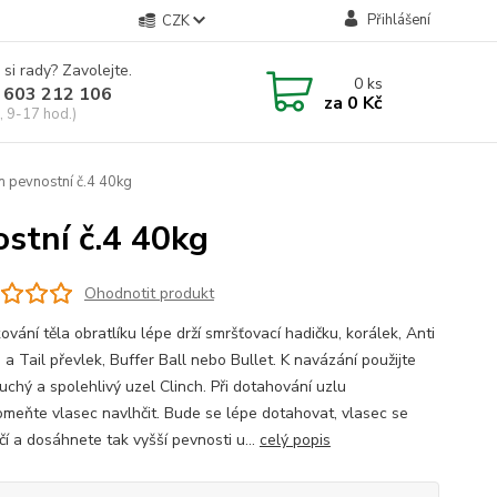
Přihlášení
CZK
 si rady? Zavolejte.
0
ks
 603 212 106
za
0 Kč
, 9-17 hod.)
m pevnostní č.4 40kg
ostní č.4 40kg
Ohodnotit produkt
vání těla obratlíku lépe drží smršťovací hadičku, korálek, Anti
a Tail převlek, Buffer Ball nebo Bullet. K navázání použijte
uchý a spolehlivý uzel Clinch. Při dotahování uzlu
meňte vlasec navlhčit. Bude se lépe dotahovat, vlasec se
čí a dosáhnete tak vyšší pevnosti u...
celý popis