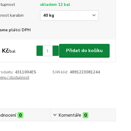
tupnost
skladem 12 bal
nost karabin
sme plátci DPH
 Kč
Přidat do košíku
/
bal
roduktu:
4311004ES
EAN kód:
4891223081244
cenu / dostupnost
dnocení
0
Komentáře
0