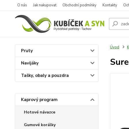
O nás
Jak nakupovat
Obchodní podmínky
Kontakty
Oc
Úvod
K
Pruty
Sure
Navijáky
Tašky, obaly a pouzdra
Kaprový program
Hotové návazce
Gumové korálky