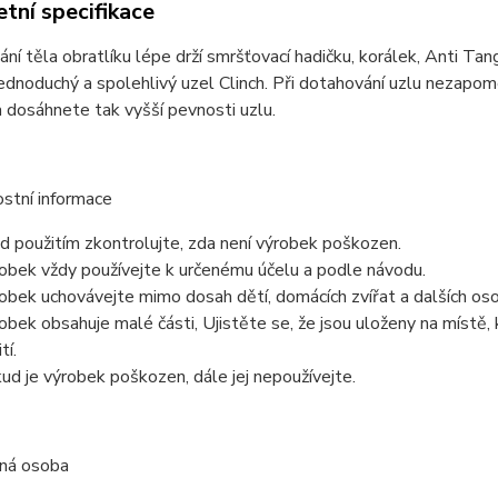
tní specifikace
ní těla obratlíku lépe drží smršťovací hadičku, korálek, Anti Tang
jednoduchý a spolehlivý uzel Clinch. Při dotahování uzlu nezapo
a dosáhnete tak vyšší pevnosti uzlu.
stní informace
d použitím zkontrolujte, zda není výrobek poškozen.
obek vždy používejte k určenému účelu a podle návodu.
obek uchovávejte mimo dosah dětí, domácích zvířat a dalších oso
obek obsahuje malé části, Ujistěte se, že jsou uloženy na místě, 
tí.
ud je výrobek poškozen, dále jej nepoužívejte.
ná osoba