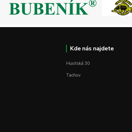
Kde nás najdete
Husitská 30
Tachov