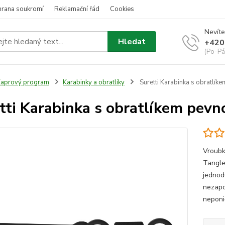
hrana soukromí
Reklamační řád
Cookies
Nevíte
Hledat
+420
(Po-Pá
aprový program
Karabinky a obratlíky
Suretti Karabinka s obratlíke
tti Karabinka s obratlíkem pevn
Vroubko
Tangle 
jednod
nezapo
neponi