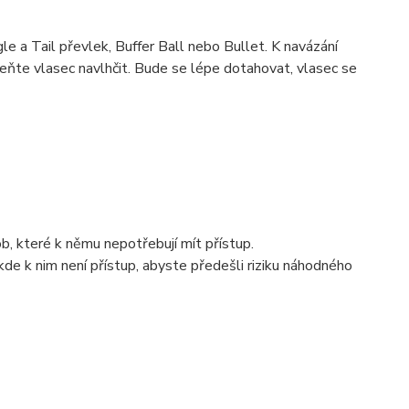
le a Tail převlek, Buffer Ball nebo Bullet. K navázání
meňte vlasec navlhčit. Bude se lépe dotahovat, vlasec se
b, které k němu nepotřebují mít přístup.
kde k nim není přístup, abyste předešli riziku náhodného