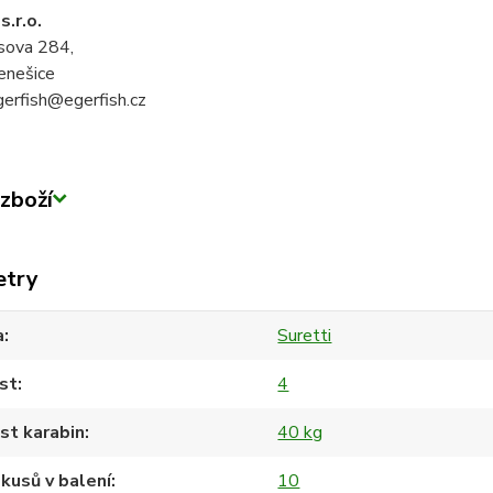
s.r.o.
usova 284,
enešice
gerfish@egerfish.cz
zboží
etry
a
Suretti
st
4
st karabin
40 kg
kusů v balení
10