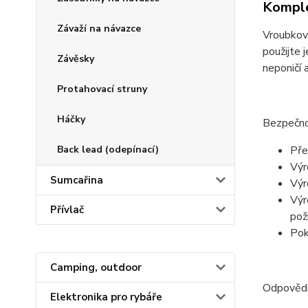
Komple
Závaží na návazce
Vroubková
použijte 
Závěsky
neponičí 
Protahovací struny
Háčky
Bezpečno
Pře
Back lead (odepínací)
Výr
Sumcařina
Výr
Výr
Přívlač
poži
Pok
Camping, outdoor
Odpověd
Elektronika pro rybáře