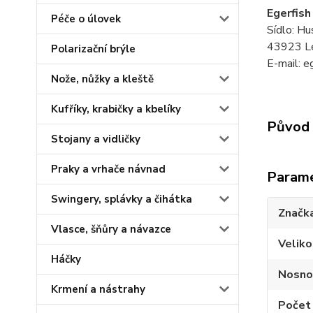
Egerfish 
Péče o úlovek
Sídlo: H
43923 L
Polarizační brýle
E-mail: e
Nože, nůžky a kleště
Kufříky, krabičky a kbelíky
Původ 
Stojany a vidličky
Praky a vrhače návnad
Param
Swingery, splávky a čihátka
Značk
Vlasce, šňůry a návazce
Veliko
Háčky
Nosno
Krmení a nástrahy
Počet 