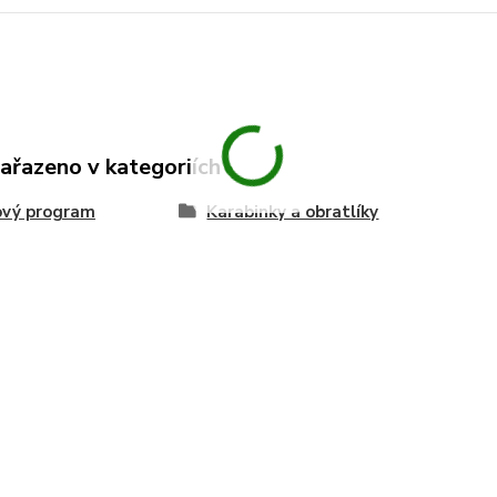
zařazeno v kategoriích
ový program
Karabinky a obratlíky