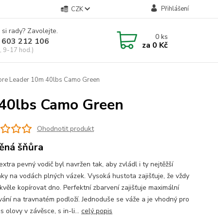
Přihlášení
CZK
 si rady? Zavolejte.
0
ks
 603 212 106
za
0 Kč
, 9-17 hod.)
ore Leader 10m 40lbs Camo Green
 40lbs Camo Green
Ohodnotit produkt
ěná šňůra
xtra pevný vodič byl navržen tak, aby zvládl i ty nejtěžší
ky na vodách plných vázek. Vysoká hustota zajišťuje, že vždy
kvěle kopírovat dno. Perfektní zbarvení zajišťuje maximální
ání na travnatém podloží. Jednoduše se váže a je vhodný pro
 s olovy v závěsce, s in-li...
celý popis