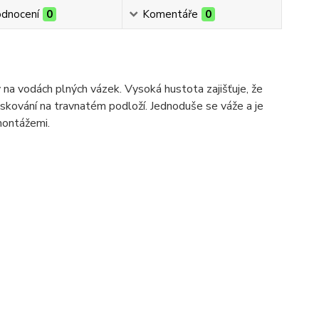
dnocení
0
Komentáře
0
y na vodách plných vázek. Vysoká hustota zajišťuje, že
askování na travnatém podloží. Jednoduše se váže a je
 montážemi.