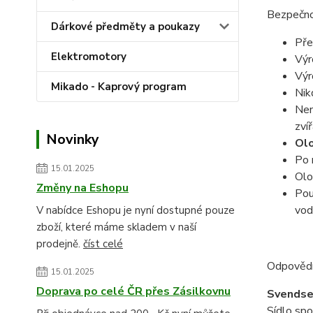
Bezpečno
Dárkové předměty a poukazy
Pře
Elektromotory
Výr
Výr
Mikado - Kaprový program
Nik
Nen
zvíř
Novinky
Olo
Po 
15.01.2025
Olo
Změny na Eshopu
Pou
vod
V nabídce Eshopu je nyní dostupné pouze
zboží, které máme skladem v naší
prodejně.
číst celé
Odpovědn
15.01.2025
Doprava po celé ČR přes Zásilkovnu
Svendse
Sídlo spo