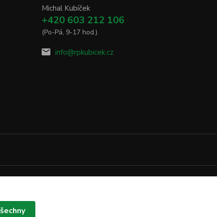
Michal Kubíček
+420 603 212 106
(Po-Pá, 9-17 hod.)
info@rpkubicek.cz
Vytvořeno na
Eshop-rychle.cz
všechny