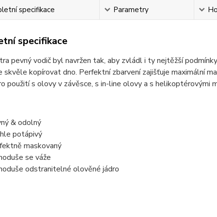
etní specifikace
Parametry
Ho
tní specifikace
ra pevný vodič byl navržen tak, aby zvládl i ty nejtěžší podmínk
 skvěle kopírovat dno. Perfektní zbarvení zajišťuje maximální m
o použití s olovy v závěsce, s in-line olovy a s helikoptérovými
ný & odolný
hle potápivý
fektně maskovaný
noduše se váže
noduše odstranitelné olověné jádro