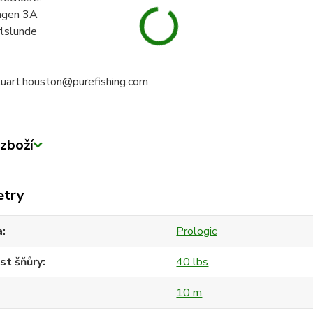
ngen 3A
lslunde
stuart.houston@purefishing.com
zboží
etry
a
Prologic
st šňůry
40 lbs
10 m