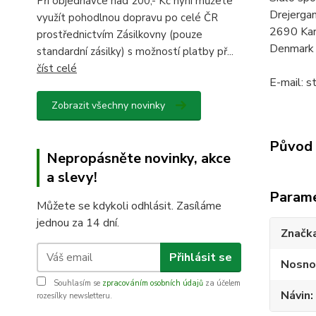
Při objednávce nad 200,- Kč nyní můžete
Drejerga
využít pohodlnou dopravu po celé ČR
2690 Kar
prostřednictvím Zásilkovny (pouze
Denmark
standardní zásilky) s možností platby př...
číst celé
E-mail: 
Zobrazit všechny novinky
Původ 
Nepropásněte novinky, akce
a slevy!
Param
Můžete se kdykoli odhlásit. Zasíláme
jednou za 14 dní.
Značk
Přihlásit se
Nosno
Souhlasím se
zpracováním osobních údajů
za účelem
Návin
rozesílky newsletteru.