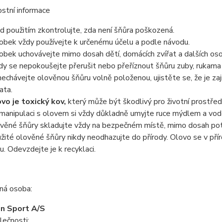
stní informace
d použitím zkontrolujte, zda není šňůra poškozená.
obek vždy používejte k určenému účelu a podle návodu.
obek uchovávejte mimo dosah dětí, domácích zvířat a dalších oso
dy se nepokoušejte přerušit nebo přeříznout šňůru zuby, rukama 
echávejte olověnou šňůru volně položenou, ujistěte se, že je z
ata.
vo je toxický kov,
který může být škodlivý pro životní prostředí 
manipulaci s olovem si vždy důkladně umyjte ruce mýdlem a vod
věné šňůry skladujte vždy na bezpečném místě, mimo dosah potr
žité olověné šňůry nikdy neodhazujte do přírody. Olovo se v př
u. Odevzdejte je k recyklaci.
á osoba:
n Sport A/S
lečnosti: