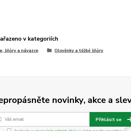
zařazeno v kategoriích
e, šňůry a návazce
Olověnky a těžké šňůry
epropásněte novinky, akce a slev
Přihlásit se