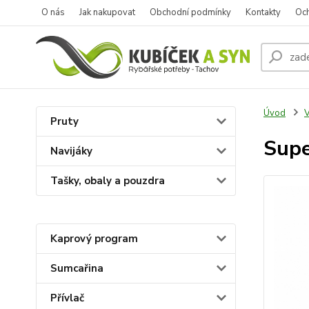
O nás
Jak nakupovat
Obchodní podmínky
Kontakty
Oc
Úvod
V
Pruty
Supe
Navijáky
Tašky, obaly a pouzdra
Kaprový program
Sumcařina
Přívlač