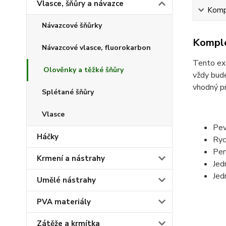
Vlasce, šňůry a návazce
Kompl
Návazcové šňůrky
Komple
Návazcové vlasce, fluorokarbon
Tento ext
Olověnky a těžké šňůry
vždy bude
vhodný pr
Splétané šňůry
Vlasce
Pev
Háčky
Ryc
Per
Krmení a nástrahy
Jed
Jed
Umělé nástrahy
PVA materiály
Zátěže a krmítka