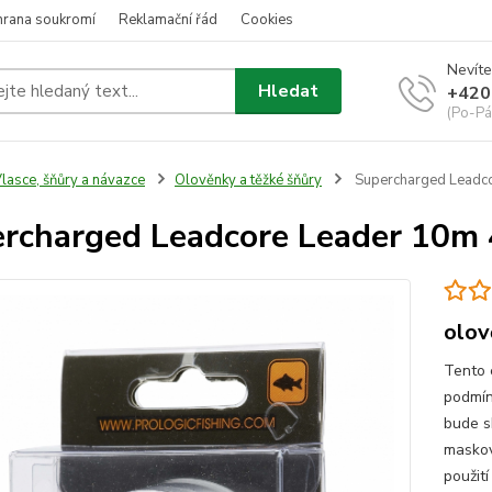
hrana soukromí
Reklamační řád
Cookies
Nevíte
Hledat
+420
(Po-Pá
lasce, šňůry a návazce
Olověnky a těžké šňůry
Supercharged Leadc
rcharged Leadcore Leader 10m
olov
Tento e
podmín
bude s
maskov
použití