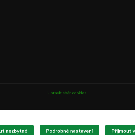
Upravit sběr cookies.
ut nezbytné
Podrobné nastavení
Přijmout 