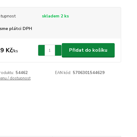
tupnost
skladem 2 ks
sme plátci DPH
9 Kč
Přidat do košíku
/
ks
roduktu:
54462
EAN kód:
5706301544629
cenu / dostupnost