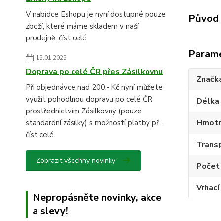
V nabídce Eshopu je nyní dostupné pouze
Původ 
zboží, které máme skladem v naší
prodejně.
číst celé
Param
15.01.2025
Doprava po celé ČR přes Zásilkovnu
Značk
Při objednávce nad 200,- Kč nyní můžete
využít pohodlnou dopravu po celé ČR
Délka
prostřednictvím Zásilkovny (pouze
Hmotn
standardní zásilky) s možností platby př...
číst celé
Transp
Zobrazit všechny novinky
Počet 
Vrhací
Nepropásněte novinky, akce
a slevy!