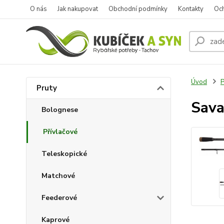
O nás
Jak nakupovat
Obchodní podmínky
Kontakty
Oc
Úvod
P
Pruty
Sava
Bolognese
Přívlačové
Teleskopické
Matchové
Feederové
Kaprové