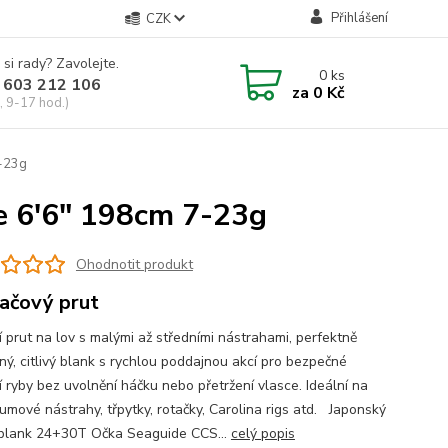
Přihlášení
CZK
 si rady? Zavolejte.
0
ks
 603 212 106
za
0 Kč
, 9-17 hod.)
-23g
 6'6" 198cm 7-23g
Ohodnotit produkt
lačový prut
í prut na lov s malými až středními nástrahami, perfektně
ný, citlivý blank s rychlou poddajnou akcí pro bezpečné
í ryby bez uvolnění háčku nebo přetržení vlasce. Ideální na
umové nástrahy, třpytky, rotačky, Carolina rigs atd. Japonský
blank 24+30T Očka Seaguide CCS...
celý popis