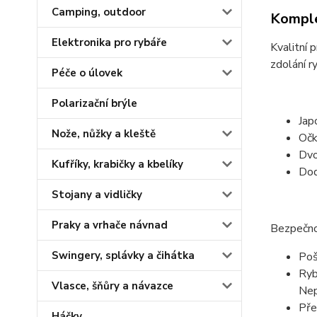
Camping, outdoor
Komple
Elektronika pro rybáře
Kvalitní 
zdolání r
Péče o úlovek
Polarizační brýle
Jap
Nože, nůžky a kleště
Očk
Dvo
Kufříky, krabičky a kbelíky
Dod
Stojany a vidličky
Praky a vrhače návnad
Bezpečno
Swingery, splávky a čihátka
Poš
Ryb
Vlasce, šňůry a návazce
Nep
Pře
Háčky