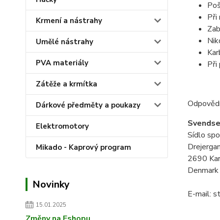
Poš
Při
Krmení a nástrahy
Zab
Nik
Umělé nástrahy
Kar
PVA materiály
Při
Zátěže a krmítka
Odpovědn
Dárkové předměty a poukazy
Svendse
Elektromotory
Sídlo spo
Drejerga
Mikado - Kaprový program
2690 Kar
Denmark
Novinky
E-mail: 
15.01.2025
Změny na Eshopu