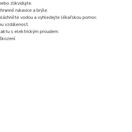
ebo zlikvidujte.
ranné rukavice a brýle.
ypláchněte vodou a vyhledejte lékařskou pomoc.
ou vzdálenost.
taktu s elektrickým proudem.
škození.