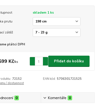
tupnost
skladem 1 ks
ka prutu
ací zátěž
sme plátci DPH
599 Kč
Přidat do košíku
/
ks
roduktu:
72152
EAN kód:
5706301721525
cenu / dostupnost
dnocení
0
Komentáře
0