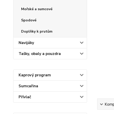
Mořské a sumcové
Spodové
Doplňky k prutům
Navijáky
Tašky, obaly a pouzdra
Kaprový program
Sumcařina
Přívlač
Kompl