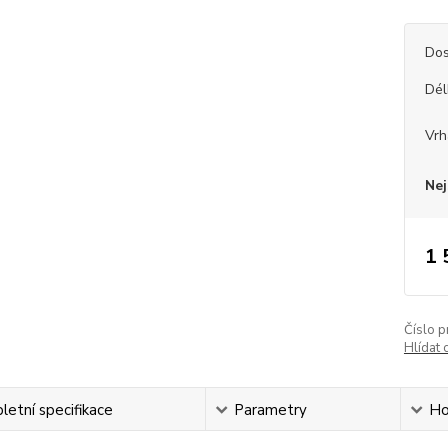
Dos
Dél
Vrh
Nej
1 
Číslo p
Hlídat 
etní specifikace
Parametry
Ho