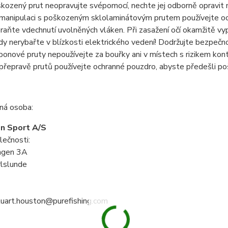
kozený prut neopravujte svépomocí, nechte jej odborně opravit n
 manipulaci s poškozeným sklolaminátovým prutem používejte och
raňte vdechnutí uvolněných vláken. Při zasažení očí okamžitě v
dy nerybařte v blízkosti elektrického vedení! Dodržujte bezpečn
bonové pruty nepoužívejte za bouřky ani v místech s rizikem kon
 přepravě prutů používejte ochranné pouzdro, abyste předešli po
á osoba:
n Sport A/S
lečnosti:
ngen 3A
lslunde
stuart.houston@purefishing.com