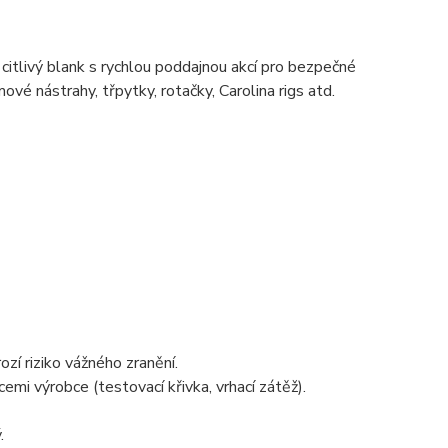
 citlivý blank s rychlou poddajnou akcí pro bezpečné
vé nástrahy, třpytky, rotačky, Carolina rigs atd.
zí riziko vážného zranění.
emi výrobce (testovací křivka, vrhací zátěž).
.