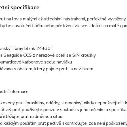
tní specifikace
prut na lov s malými až středními nástrahami, perfektně vyvážený,
yby bez uvolnění háčku nebo přetržení vlasce. Ideální na malé gumo
onský Toray blank 24+30T
a Seaguide CCS z nerezové oceli se SIN kroužky
umaticové karbonové sedlo navijáku
áváno s obalem, který pojme prut i s navijákem
stní informace:
kozený prut (praskliny, oděrky, zlomeniny) nikdy nepoužívejte! Hro
ářský prut používejte pouze v souladu s jeho určením a specifikac
řetěžujte prut nadměrnou silou.
d každým použitím prut pečlivě zkontrolujte, zda není poškozený