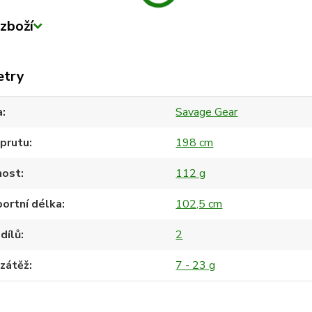
zboží
etry
a
Savage Gear
 prutu
198 cm
ost
112 g
ortní délka
102,5 cm
dílů
2
 zátěž
7 - 23 g