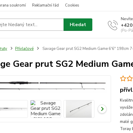
hrana soukromí
Reklamační řád
Cookies
Nevíte
Hledat
+420
(Po-Pá
ruty
Přívlačové
Savage Gear prut SG2 Medium Game 6'6" 198cm 7
ge Gear prut SG2 Medium Game
přív
Kvalitn
vyváže
zdolán
malé g
Toray 