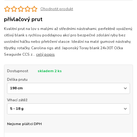
Ohodnotit produkt
přívlačový prut
Kvalitní prut na lov s malými až středními nástrahami, perfektně vyvážený,
citlivý blank s rychlou poddajnou akcí pro bezpečné zdolání ryby bez
uvolnění háčku nebo přetržení vlasce. Ideální na malé gumové nástrahy,
třpytky, rotačky, Carolina rigs atd. Japonský Toray blank 24+30T Očka
Seaguide CCS z...
celý popis
Dostupnost
skladem 2 ks
Délka prutu
Vrhací zátěž
Nejsme plátci DPH