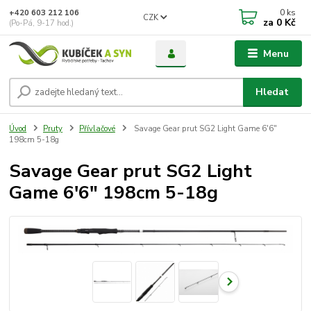
0
ks
+420 603 212 106
CZK
za
0 Kč
(Po-Pá, 9-17 hod.)
Menu
Hledat
Úvod
Pruty
Přívlačové
Savage Gear prut SG2 Light Game 6'6"
198cm 5-18g
Savage Gear prut SG2 Light
Game 6'6" 198cm 5-18g