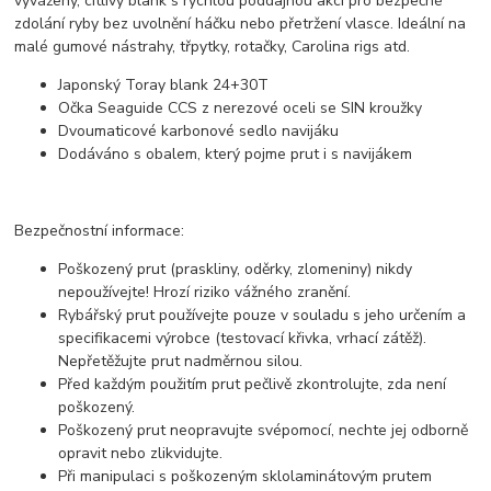
vyvážený, citlivý blank s rychlou poddajnou akcí pro bezpečné
zdolání ryby bez uvolnění háčku nebo přetržení vlasce. Ideální na
malé gumové nástrahy, třpytky, rotačky, Carolina rigs atd.
Japonský Toray blank 24+30T
Očka Seaguide CCS z nerezové oceli se SIN kroužky
Dvoumaticové karbonové sedlo navijáku
Dodáváno s obalem, který pojme prut i s navijákem
Bezpečnostní informace:
Poškozený prut (praskliny, oděrky, zlomeniny) nikdy
nepoužívejte! Hrozí riziko vážného zranění.
Rybářský prut používejte pouze v souladu s jeho určením a
specifikacemi výrobce (testovací křivka, vrhací zátěž).
Nepřetěžujte prut nadměrnou silou.
Před každým použitím prut pečlivě zkontrolujte, zda není
poškozený.
Poškozený prut neopravujte svépomocí, nechte jej odborně
opravit nebo zlikvidujte.
Při manipulaci s poškozeným sklolaminátovým prutem