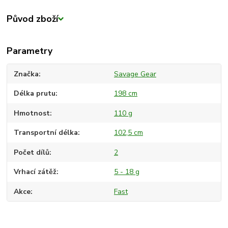
Původ zboží
Parametry
Značka
Savage Gear
Délka prutu
198 cm
Hmotnost
110 g
Transportní délka
102,5 cm
Počet dílů
2
Vrhací zátěž
5 - 18 g
Akce
Fast