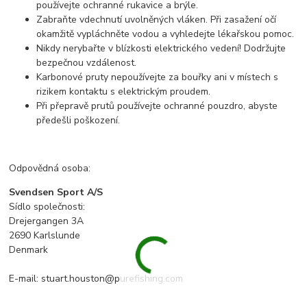
používejte ochranné rukavice a brýle.
Zabraňte vdechnutí uvolněných vláken. Při zasažení očí
okamžitě vypláchněte vodou a vyhledejte lékařskou pomoc.
Nikdy nerybařte v blízkosti elektrického vedení! Dodržujte
bezpečnou vzdálenost.
Karbonové pruty nepoužívejte za bouřky ani v místech s
rizikem kontaktu s elektrickým proudem.
Při přepravě prutů používejte ochranné pouzdro, abyste
předešli poškození.
Odpovědná osoba:
Svendsen Sport A/S
Sídlo společnosti:
Drejergangen 3A
2690 Karlslunde
Denmark
E-mail: stuart.houston@purefishing.com