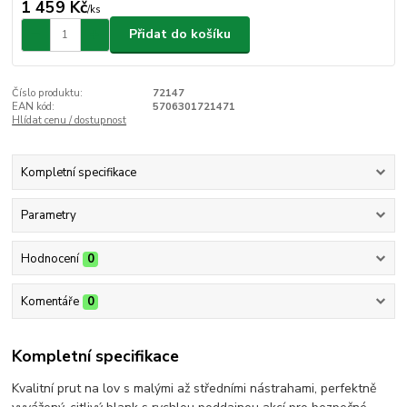
1 459 Kč
/
ks
Přidat do košíku
Číslo produktu:
72147
EAN kód:
5706301721471
Hlídat cenu / dostupnost
Kompletní specifikace
Parametry
Hodnocení
0
Komentáře
0
Kompletní specifikace
Kvalitní prut na lov s malými až středními nástrahami, perfektně