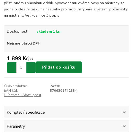
přístupnému hlavnímu oddílu vybavenému dvěma boxy na nástrahy se
jedná o ideální tašku na nástrahy pro mobilní rybáře s většími požadavky
na nástrahy. Velikos...
celý popis
Dostupnost
skladem 1 ks
Nejsme plátci DPH
1 899 Kč
/
ks
Přidat do košíku
Číslo produktu:
74238
EAN kód:
5706301742384
Hlídat cenu / dostupnost
Kompletní specifikace
Parametry