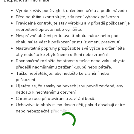
Bezpečnostní informace
Výrobek vždy používejte k určenému účelu a podle návodu.
Před použitím zkontrolujte, zda není výrobek poškozen.
Pravidelně kontrolujte stav výrobku a v případě poškození je
neprodleně opravte nebo vyměňte.
Nesprávné uložení prutu uvnitř obalu, náraz nebo pád
obalu může vést k poškození prutu (zlomení, prasknutí).
Nastavitelné popruhy přizpůsobte své výšce a držení těla,
aby nedošlo ke zbytečnému odření nebo zranění.
Rovnoměrně rozložte hmotnost v tašce nebo vaku, abyste
předešli nadměrnému zatížení kloubů nebo páteře.
Tašku nepřetěžujte, aby nedošlo ke zranění nebo
poškození.
Ujistěte se, že zámky na boxech jsou pevně zavřené, aby
nedošlo k nechtěnému otevření.
Chraňte ruce při otevírání a zavírání boxů.
Uchovávejte obaly mimo dosah dětí, pokud obsahují ostré
nebo nebezpečné předměty.