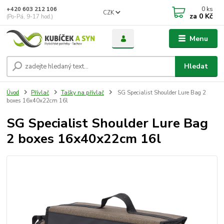
0
ks
+420 603 212 106
CZK
za
0 Kč
(Po-Pá, 9-17 hod.)
Menu
Hledat
Úvod
Přívlač
Tašky na přívlač
SG Specialist Shoulder Lure Bag 2
boxes 16x40x22cm 16l
SG Specialist Shoulder Lure Bag
2 boxes 16x40x22cm 16l