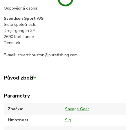
Odpovědná osoba:
Svendsen Sport A/S
Sídlo společnosti:
Drejergangen 3A
2690 Karlslunde
Denmark
E-mail: stuart.houston@purefishing.com
Původ zboží
Parametry
Značka
Savage Gear
Hmotnost
9 g