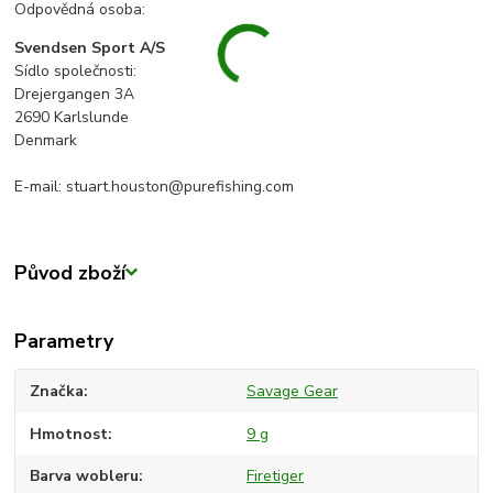
Odpovědná osoba:
Svendsen Sport A/S
Sídlo společnosti:
Drejergangen 3A
2690 Karlslunde
Denmark
E-mail: stuart.houston@purefishing.com
Původ zboží
Parametry
Značka
Savage Gear
Hmotnost
9 g
Barva wobleru
Firetiger