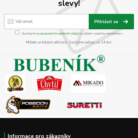
slevy!
Přihlásit se
Souhlasím se
zpracováním osobních údajů
za účelem rozesílky newsletteru.
Můžete se kdykoli odhlásit. Zasíláme jednou za 14 dní.
Informace pro zákazníky