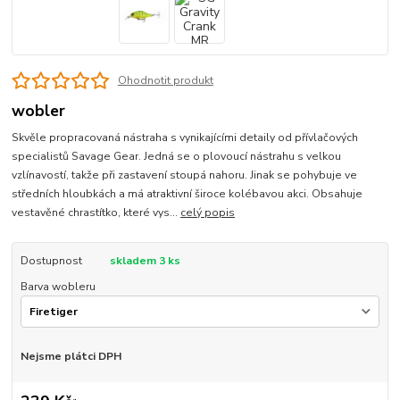
Ohodnotit produkt
wobler
Skvěle propracovaná nástraha s vynikajícími detaily od přívlačových
specialistů Savage Gear. Jedná se o plovoucí nástrahu s velkou
vzlínavostí, takže při zastavení stoupá nahoru. Jinak se pohybuje ve
středních hloubkách a má atraktivní široce kolébavou akci. Obsahuje
vestavěné chrastítko, které vys...
celý popis
Dostupnost
skladem 3 ks
Barva wobleru
Nejsme plátci DPH