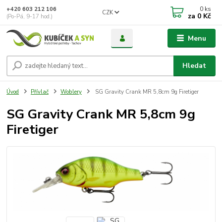
0
ks
+420 603 212 106
CZK
za
0 Kč
(Po-Pá, 9-17 hod.)
Menu
Hledat
Úvod
Přívlač
Woblery
SG Gravity Crank MR 5,8cm 9g Firetiger
SG Gravity Crank MR 5,8cm 9g
Firetiger