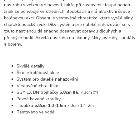
nástrahu s velkou vzlínavostí, takže při zastavení stoupá nahoru.
Jinak se pohybuje ve středních hloubkách a má atraktivní široce
kolébavou akci. Obsahuje vestavěné chrastítko, které vysílá silný
charakteristický zvuk. Díky systému pro daleké nahazování se s
touto nástrahou dá snadno dosahovat opravdu dlouhých a
přesných hodů. Skvělá nástraha na okouny, štiky, pstruhy, candáty
a boleny.
Skvělé detaily
Široce kolébavá akce
Systém pro daleké nahazování
Vestavěné chrastítko
SGY 1X BN trojháčky
5.8cm #6
, 7.3cm #4
Pevné kované kroužky
Hloubka
5.8cm 1.3-1.6m
7.3cm 1.4-2m
Testováno ve vodě