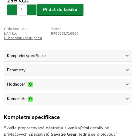
239 Kč
/
ks
Přidat do košíku
Číslo produktu:
71680
EAN kód:
5706301716804
Hlídat cenu / dostupnost
Kompletní specifikace
Parametry
Hodnocení
0
Komentáře
0
Kompletní specifikace
Skvěle propracovaná nástraha s vynikajícími detaily od
přívlačových specialistů
Savage Gear
. Jedná se o plovoucí