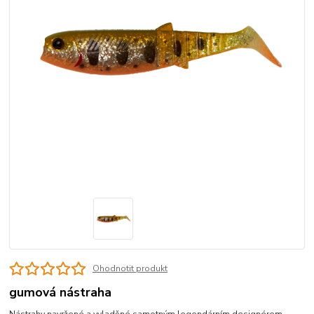
Ohodnotit produkt
gumová nástraha
Nástrahy navržené a vyladěné samotným legendárním designérem