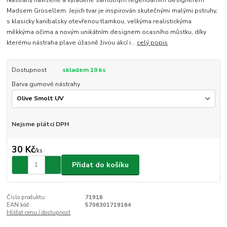
Madsem Grosellem. Jejich tvar je inspirován skutečnými malými pstruhy,
s klasicky kanibalsky otevřenou tlamkou, velkýma realistickýma
měkkýma očima a novým unikátním designem ocasního můstku, díky
kterému nástraha plave úžasně živou akcí i...
celý popis
Dostupnost
skladem 19 ks
Barva gumové nástrahy
Nejsme plátci DPH
30 Kč
/
ks
Přidat do košíku
Číslo produktu:
71916
EAN kód:
5706301719164
Hlídat cenu / dostupnost