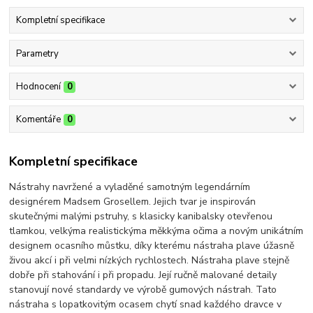
Kompletní specifikace
Parametry
Hodnocení
0
Komentáře
0
Kompletní specifikace
Nástrahy navržené a vyladěné samotným legendárním
designérem Madsem Grosellem. Jejich tvar je inspirován
skutečnými malými pstruhy, s klasicky kanibalsky otevřenou
tlamkou, velkýma realistickýma měkkýma očima a novým unikátním
designem ocasního můstku, díky kterému nástraha plave úžasně
živou akcí i při velmi nízkých rychlostech. Nástraha plave stejně
dobře při stahování i při propadu. Její ručně malované detaily
stanovují nové standardy ve výrobě gumových nástrah. Tato
nástraha s lopatkovitým ocasem chytí snad každého dravce v