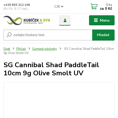
0
ks
+420 603 212 106
CZK
za
0 Kč
(Po-Pá, 9-17 hod.)
Menu
Hledat
Úvod
Přívlač
Gumové nástrahy
SG Cannibal Shad PaddleTail 10cm
9g Olive Smolt UV
SG Cannibal Shad PaddleTail
10cm 9g Olive Smolt UV