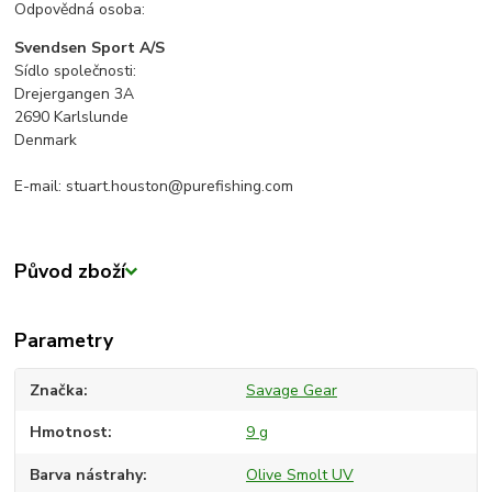
Odpovědná osoba:
Svendsen Sport A/S
Sídlo společnosti:
Drejergangen 3A
2690 Karlslunde
Denmark
E-mail: stuart.houston@purefishing.com
Původ zboží
Parametry
Značka
Savage Gear
Hmotnost
9 g
Barva nástrahy
Olive Smolt UV