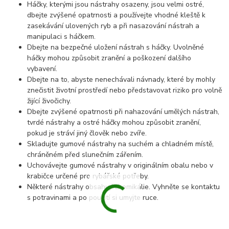
Háčky, kterými jsou nástrahy osazeny, jsou velmi ostré,
dbejte zvýšené opatrnosti a používejte vhodné kleště k
zasekávání ulovených ryb a při nasazování nástrah a
manipulaci s háčkem.
Dbejte na bezpečné uložení nástrah s háčky. Uvolněné
háčky mohou způsobit zranění a poškození dalšího
vybavení.
Dbejte na to, abyste nenechávali návnady, které by mohly
znečistit životní prostředí nebo představovat riziko pro volně
žijící živočichy.
Dbejte zvýšené opatrnosti při nahazování umělých nástrah,
tvrdé nástrahy a ostré háčky mohou způsobit zranění,
pokud je stráví jiný člověk nebo zvíře.
Skladujte gumové nástrahy na suchém a chladném místě,
chráněném před slunečním zářením.
Uchovávejte gumové nástrahy v originálním obalu nebo v
krabičce určené pro rybářské potřeby.
Některé nástrahy obsahují chemikálie. Vyhněte se kontaktu
s potravinami a po použití si umyjte ruce.