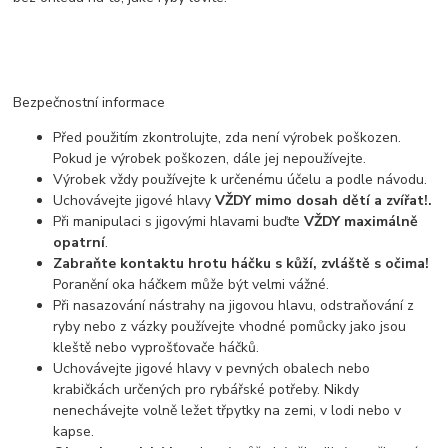
Bezpečnostní informace
Před použitím zkontrolujte, zda není výrobek poškozen.
Pokud je výrobek poškozen, dále jej nepoužívejte.
Výrobek vždy používejte k určenému účelu a podle návodu.
Uchovávejte jigové hlavy
VŽDY mimo dosah dětí a zvířat!.
Při manipulaci s jigovými hlavami buďte
VŽDY maximálně
opatrní
.
Zabraňte kontaktu hrotu háčku s kůží, zvláště s očima!
Poranění oka háčkem může být velmi vážné.
Při nasazování nástrahy na jigovou hlavu, odstraňování z
ryby nebo z vázky používejte vhodné pomůcky jako jsou
kleště nebo vyprošťovače háčků.
Uchovávejte jigové hlavy v pevných obalech nebo
krabičkách určených pro rybářské potřeby. Nikdy
nenechávejte volně ležet třpytky na zemi, v lodi nebo v
kapse.