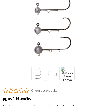
Ohodnotit produkt
jigové hlavičky
Úspěch v rybaření spočívá v pozornosti k detailu – dokonce i u malých