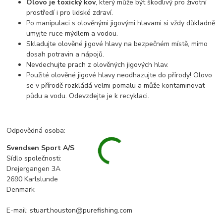
Olovo je toxický kov
, který může být škodlivý pro životní
prostředí i pro lidské zdraví.
Po manipulaci s olověnými jigovými hlavami si vždy důkladně
umyjte ruce mýdlem a vodou.
Skladujte olověné jigové hlavy na bezpečném místě, mimo
dosah potravin a nápojů.
Nevdechujte prach z olověných jigových hlav.
Použité olověné jigové hlavy neodhazujte do přírody! Olovo
se v přírodě rozkládá velmi pomalu a může kontaminovat
půdu a vodu. Odevzdejte je k recyklaci.
Odpovědná osoba:
Svendsen Sport A/S
Sídlo společnosti:
Drejergangen 3A
2690 Karlslunde
Denmark
E-mail: stuart.houston@purefishing.com