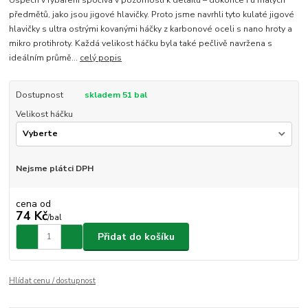
předmětů, jako jsou jigové hlavičky. Proto jsme navrhli tyto kulaté jigové
hlavičky s ultra ostrými kovanými háčky z karbonové oceli s nano hroty a
mikro protihroty. Každá velikost háčku byla také pečlivě navržena s
ideálním průmě...
celý popis
Dostupnost
skladem 51 bal
Velikost háčku
Nejsme plátci DPH
cena od
74 Kč
/
bal
Přidat do košíku
Hlídat cenu / dostupnost