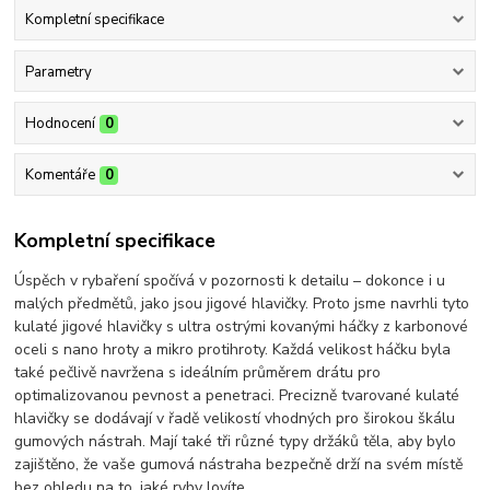
Kompletní specifikace
Parametry
Hodnocení
0
Komentáře
0
Kompletní specifikace
Úspěch v rybaření spočívá v pozornosti k detailu – dokonce i u
malých předmětů, jako jsou jigové hlavičky. Proto jsme navrhli tyto
kulaté jigové hlavičky s ultra ostrými kovanými háčky z karbonové
oceli s nano hroty a mikro protihroty. Každá velikost háčku byla
také pečlivě navržena s ideálním průměrem drátu pro
optimalizovanou pevnost a penetraci. Precizně tvarované kulaté
hlavičky se dodávají v řadě velikostí vhodných pro širokou škálu
gumových nástrah. Mají také tři různé typy držáků těla, aby bylo
zajištěno, že vaše gumová nástraha bezpečně drží na svém místě
bez ohledu na to, jaké ryby lovíte.