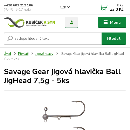
0
ks
+420 603 212 106
CZK
za
0 Kč
(Po-Pá, 9-17 hod.)
Menu
Hledat
Úvod
Přívlač
Jigové hlavy
Savage Gear jigová hlavička Ball JigHead
7,5g - 5ks
Savage Gear jigová hlavička Ball
JigHead 7,5g - 5ks