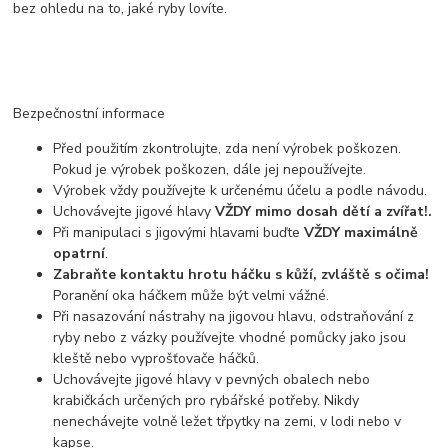
bez ohledu na to, jaké ryby lovíte.
Bezpečnostní informace
Před použitím zkontrolujte, zda není výrobek poškozen.
Pokud je výrobek poškozen, dále jej nepoužívejte.
Výrobek vždy používejte k určenému účelu a podle návodu.
Uchovávejte jigové hlavy
VŽDY mimo dosah dětí a zvířat!.
Při manipulaci s jigovými hlavami buďte
VŽDY maximálně
opatrní
.
Zabraňte kontaktu hrotu háčku s kůží, zvláště s očima!
Poranění oka háčkem může být velmi vážné.
Při nasazování nástrahy na jigovou hlavu, odstraňování z
ryby nebo z vázky používejte vhodné pomůcky jako jsou
kleště nebo vyprošťovače háčků.
Uchovávejte jigové hlavy v pevných obalech nebo
krabičkách určených pro rybářské potřeby. Nikdy
nenechávejte volně ležet třpytky na zemi, v lodi nebo v
kapse.