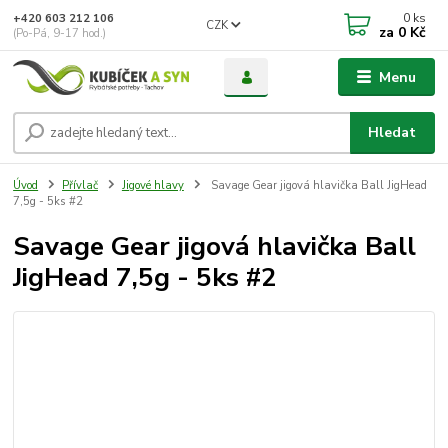
0
ks
+420 603 212 106
CZK
za
0 Kč
(Po-Pá, 9-17 hod.)
Menu
Hledat
Úvod
Přívlač
Jigové hlavy
Savage Gear jigová hlavička Ball JigHead
7,5g - 5ks #2
Savage Gear jigová hlavička Ball
JigHead 7,5g - 5ks #2