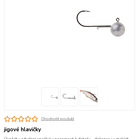
Ohodnotit produkt
jigové hlavičky
Úspěch v rybaření spočívá v pozornosti k detailu – dokonce i u malých