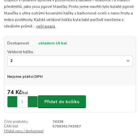
předmětů, jako jsou jigové hlavičky. Proto jsme navrhli tyto kulaté jigové
hlavičky s ultra ostrými kovanými háčky z karbonové oceli s nano hroty a
mikro protihroty. Každá velikost háčku byla také pečlivě navržena s
ideálním průmě...
celý popis
Dostupnost
skladem 16 bal
Velikost háčku
Nejsme plátci DPH
74 Kč
/
bal
Přidat do košíku
Číslo produktu:
74336
EAN kód:
5706301743367
Hlídat cenu / dostupnost