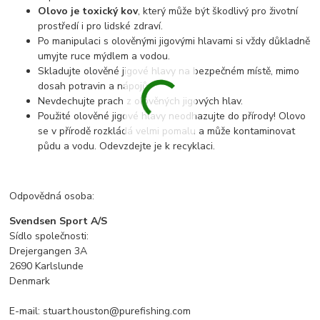
Olovo je toxický kov
, který může být škodlivý pro životní
prostředí i pro lidské zdraví.
Po manipulaci s olověnými jigovými hlavami si vždy důkladně
umyjte ruce mýdlem a vodou.
Skladujte olověné jigové hlavy na bezpečném místě, mimo
dosah potravin a nápojů.
Nevdechujte prach z olověných jigových hlav.
Použité olověné jigové hlavy neodhazujte do přírody! Olovo
se v přírodě rozkládá velmi pomalu a může kontaminovat
půdu a vodu. Odevzdejte je k recyklaci.
Odpovědná osoba:
Svendsen Sport A/S
Sídlo společnosti:
Drejergangen 3A
2690 Karlslunde
Denmark
E-mail: stuart.houston@purefishing.com