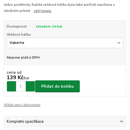
mikro protihroty. Každá velikost háčku byla také pečlivě navržena s
ideálním průmě...
celý popis
Dostupnost
skladem 24 bal
Velikost háčku
Nejsme plátci DPH
cena od
139 Kč
/
bal
Přidat do košíku
Hlídat cenu / dostupnost
Kompletní specifikace