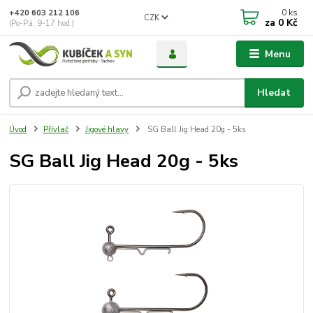
0
ks
+420 603 212 106
CZK
za
0 Kč
(Po-Pá, 9-17 hod.)
Menu
Hledat
Úvod
Přívlač
Jigové hlavy
SG Ball Jig Head 20g - 5ks
SG Ball Jig Head 20g - 5ks