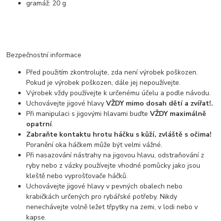
gramáž: 20 g
Bezpečnostní informace
Před použitím zkontrolujte, zda není výrobek poškozen.
Pokud je výrobek poškozen, dále jej nepoužívejte.
Výrobek vždy používejte k určenému účelu a podle návodu.
Uchovávejte jigové hlavy
VŽDY mimo dosah dětí a zvířat!.
Při manipulaci s jigovými hlavami buďte
VŽDY maximálně
opatrní
.
Zabraňte kontaktu hrotu háčku s kůží, zvláště s očima!
Poranění oka háčkem může být velmi vážné.
Při nasazování nástrahy na jigovou hlavu, odstraňování z
ryby nebo z vázky používejte vhodné pomůcky jako jsou
kleště nebo vyprošťovače háčků.
Uchovávejte jigové hlavy v pevných obalech nebo
krabičkách určených pro rybářské potřeby. Nikdy
nenechávejte volně ležet třpytky na zemi, v lodi nebo v
kapse.