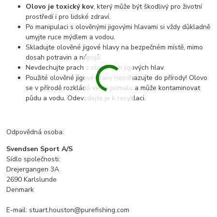
Olovo je toxický kov
, který může být škodlivý pro životní
prostředí i pro lidské zdraví.
Po manipulaci s olověnými jigovými hlavami si vždy důkladně
umyjte ruce mýdlem a vodou.
Skladujte olověné jigové hlavy na bezpečném místě, mimo
dosah potravin a nápojů.
Nevdechujte prach z olověných jigových hlav.
Použité olověné jigové hlavy neodhazujte do přírody! Olovo
se v přírodě rozkládá velmi pomalu a může kontaminovat
půdu a vodu. Odevzdejte je k recyklaci.
Odpovědná osoba:
Svendsen Sport A/S
Sídlo společnosti:
Drejergangen 3A
2690 Karlslunde
Denmark
E-mail: stuart.houston@purefishing.com