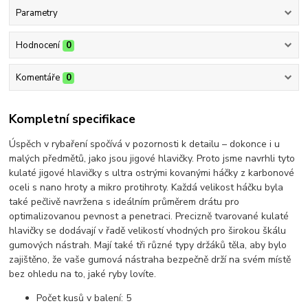
Parametry
Hodnocení
0
Komentáře
0
Kompletní specifikace
Úspěch v rybaření spočívá v pozornosti k detailu – dokonce i u
malých předmětů, jako jsou jigové hlavičky. Proto jsme navrhli tyto
kulaté jigové hlavičky s ultra ostrými kovanými háčky z karbonové
oceli s nano hroty a mikro protihroty. Každá velikost háčku byla
také pečlivě navržena s ideálním průměrem drátu pro
optimalizovanou pevnost a penetraci. Precizně tvarované kulaté
hlavičky se dodávají v řadě velikostí vhodných pro širokou škálu
gumových nástrah. Mají také tři různé typy držáků těla, aby bylo
zajištěno, že vaše gumová nástraha bezpečně drží na svém místě
bez ohledu na to, jaké ryby lovíte.
Počet kusů v balení: 5