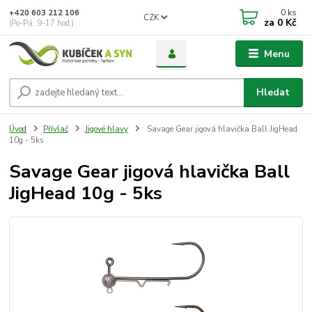
0
ks
+420 603 212 106
CZK
za
0 Kč
(Po-Pá, 9-17 hod.)
Menu
Hledat
Úvod
Přívlač
Jigové hlavy
Savage Gear jigová hlavička Ball JigHead
10g - 5ks
Savage Gear jigová hlavička Ball
JigHead 10g - 5ks