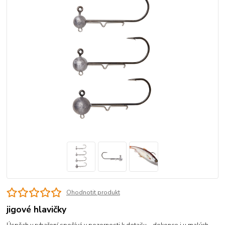
Ohodnotit produkt
jigové hlavičky
Úspěch v rybaření spočívá v pozornosti k detailu – dokonce i u malých