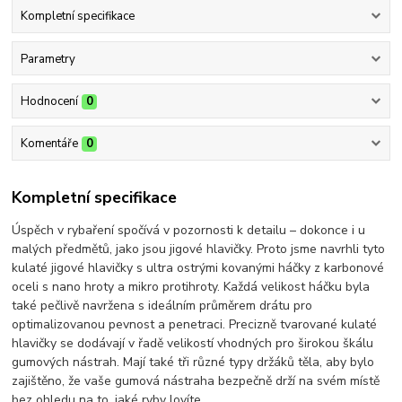
Kompletní specifikace
Parametry
Hodnocení
0
Komentáře
0
Kompletní specifikace
Úspěch v rybaření spočívá v pozornosti k detailu – dokonce i u
malých předmětů, jako jsou jigové hlavičky. Proto jsme navrhli tyto
kulaté jigové hlavičky s ultra ostrými kovanými háčky z karbonové
oceli s nano hroty a mikro protihroty. Každá velikost háčku byla
také pečlivě navržena s ideálním průměrem drátu pro
optimalizovanou pevnost a penetraci. Precizně tvarované kulaté
hlavičky se dodávají v řadě velikostí vhodných pro širokou škálu
gumových nástrah. Mají také tři různé typy držáků těla, aby bylo
zajištěno, že vaše gumová nástraha bezpečně drží na svém místě
bez ohledu na to, jaké ryby lovíte.