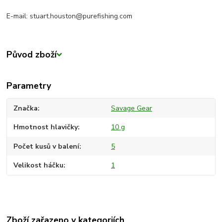
E-mail: stuart.houston@purefishing.com
Původ zboží
Parametry
Značka
Savage Gear
Hmotnost hlavičky
10 g
Počet kusů v balení
5
Velikost háčku
1
Zboží zařazeno v kategoriích