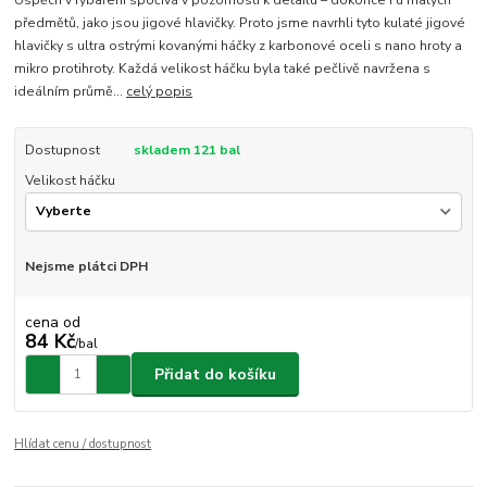
předmětů, jako jsou jigové hlavičky. Proto jsme navrhli tyto kulaté jigové
hlavičky s ultra ostrými kovanými háčky z karbonové oceli s nano hroty a
mikro protihroty. Každá velikost háčku byla také pečlivě navržena s
ideálním průmě...
celý popis
Dostupnost
skladem 121 bal
Velikost háčku
Nejsme plátci DPH
cena od
84 Kč
/
bal
Přidat do košíku
Hlídat cenu / dostupnost