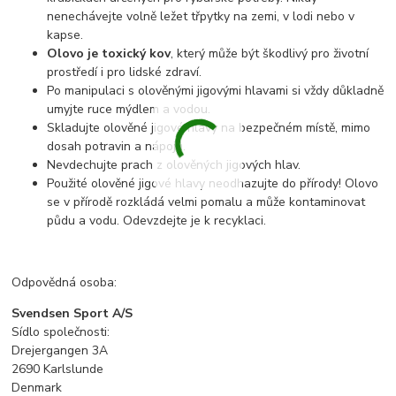
nenechávejte volně ležet třpytky na zemi, v lodi nebo v
kapse.
Olovo je toxický kov
, který může být škodlivý pro životní
prostředí i pro lidské zdraví.
Po manipulaci s olověnými jigovými hlavami si vždy důkladně
umyjte ruce mýdlem a vodou.
Skladujte olověné jigové hlavy na bezpečném místě, mimo
dosah potravin a nápojů.
Nevdechujte prach z olověných jigových hlav.
Použité olověné jigové hlavy neodhazujte do přírody! Olovo
se v přírodě rozkládá velmi pomalu a může kontaminovat
půdu a vodu. Odevzdejte je k recyklaci.
Odpovědná osoba:
Svendsen Sport A/S
Sídlo společnosti:
Drejergangen 3A
2690 Karlslunde
Denmark