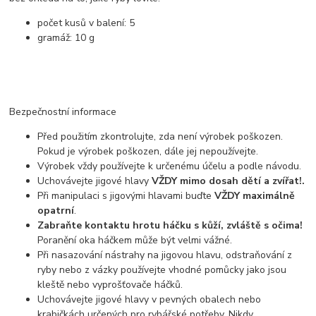
počet kusů v balení: 5
gramáž: 10 g
Bezpečnostní informace
Před použitím zkontrolujte, zda není výrobek poškozen.
Pokud je výrobek poškozen, dále jej nepoužívejte.
Výrobek vždy používejte k určenému účelu a podle návodu.
Uchovávejte jigové hlavy
VŽDY mimo dosah dětí a zvířat!.
Při manipulaci s jigovými hlavami buďte
VŽDY maximálně
opatrní
.
Zabraňte kontaktu hrotu háčku s kůží, zvláště s očima!
Poranění oka háčkem může být velmi vážné.
Při nasazování nástrahy na jigovou hlavu, odstraňování z
ryby nebo z vázky používejte vhodné pomůcky jako jsou
kleště nebo vyprošťovače háčků.
Uchovávejte jigové hlavy v pevných obalech nebo
krabičkách určených pro rybářské potřeby. Nikdy