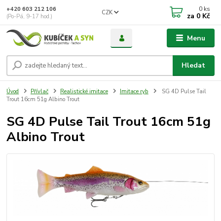
0
ks
+420 603 212 106
CZK
za
0 Kč
(Po-Pá, 9-17 hod.)
Menu
Hledat
Úvod
Přívlač
Realistické imitace
Imitace ryb
SG 4D Pulse Tail
Trout 16cm 51g Albino Trout
SG 4D Pulse Tail Trout 16cm 51g
Albino Trout