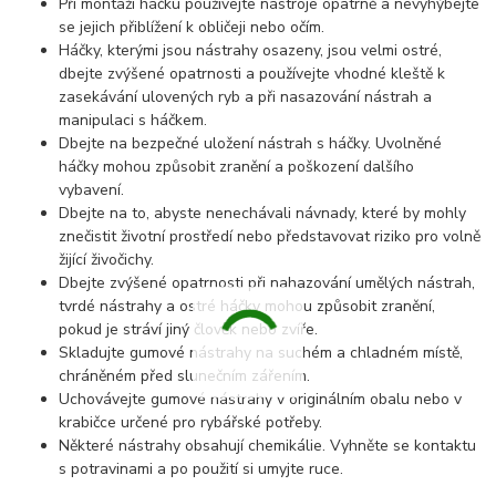
Při montáži háčku používejte nástroje opatrně a nevyhýbejte
se jejich přiblížení k obličeji nebo očím.
Háčky, kterými jsou nástrahy osazeny, jsou velmi ostré,
dbejte zvýšené opatrnosti a používejte vhodné kleště k
zasekávání ulovených ryb a při nasazování nástrah a
manipulaci s háčkem.
Dbejte na bezpečné uložení nástrah s háčky. Uvolněné
háčky mohou způsobit zranění a poškození dalšího
vybavení.
Dbejte na to, abyste nenechávali návnady, které by mohly
znečistit životní prostředí nebo představovat riziko pro volně
žijící živočichy.
Dbejte zvýšené opatrnosti při nahazování umělých nástrah,
tvrdé nástrahy a ostré háčky mohou způsobit zranění,
pokud je stráví jiný člověk nebo zvíře.
Skladujte gumové nástrahy na suchém a chladném místě,
chráněném před slunečním zářením.
Uchovávejte gumové nástrahy v originálním obalu nebo v
krabičce určené pro rybářské potřeby.
Některé nástrahy obsahují chemikálie. Vyhněte se kontaktu
s potravinami a po použití si umyjte ruce.