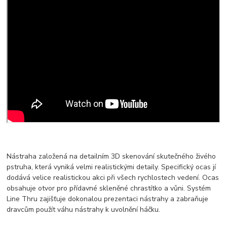
Nástraha založená na detailním 3D skenování skutečného živého
pstruha, která vyniká velmi realistickými detaily. Specifický ocas jí
dodává velice realistickou akci při všech rychlostech vedení. Ocas
obsahuje otvor pro přídavné skleněné chrastítko a vůni. Systém
Line Thru zajišťuje dokonalou prezentaci nástrahy a zabraňuje
dravcům použít váhu nástrahy k uvolnění háčku.