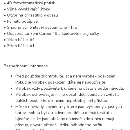
• 4D fotochromatický potisk
• Vůně vyvolávající útoky
• Otvor na chrastítko v ocasu
• Pomalu potápivá
• Snadno vyměnitelný systém Line Thru
• Osazena lankem Carbon49 a špičkovými trojháčky
• 16cm háček #4
• 20cm háček #1
Bezpečnostní informace
Před použitím zkontrolujte, zda není výrobek poškozen.
Pokud je výrobek poškozen, dále jej nepoužívejte.
Výrobek vždy používejte k určenému účelu a podle návodu.
Výrobek uchovávejte mimo dosah dětí, domácích zvířat a
dalších osob, které k němu nepotřebují mít přístup.
Měkké návnady, zejména ty, které jsou vyrobeny z jasných
barev, mohou být atraktivní pro děti a domácí zvířata.
Ujistěte se, že jsou uloženy na místě, kde k nim nemají
přístup, abyste předešli riziku náhodného požití.