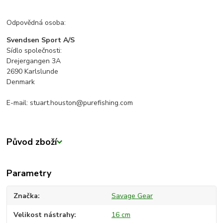
Odpovědná osoba:
Svendsen Sport A/S
Sídlo společnosti:
Drejergangen 3A
2690 Karlslunde
Denmark
E-mail: stuart.houston@purefishing.com
Původ zboží
Parametry
Značka
Savage Gear
Velikost nástrahy
16 cm