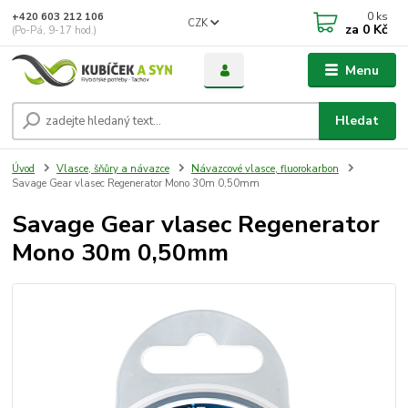
0
ks
+420 603 212 106
CZK
za
0 Kč
(Po-Pá, 9-17 hod.)
Menu
Hledat
Úvod
Vlasce, šňůry a návazce
Návazcové vlasce, fluorokarbon
Savage Gear vlasec Regenerator Mono 30m 0,50mm
Savage Gear vlasec Regenerator
Mono 30m 0,50mm