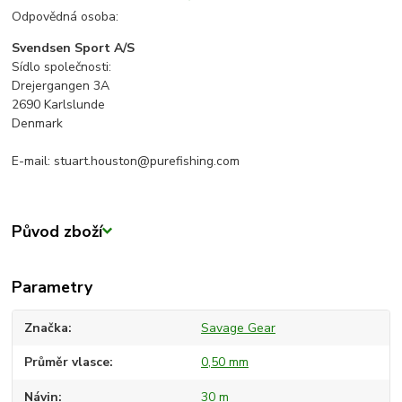
Odpovědná osoba:
Svendsen Sport A/S
Sídlo společnosti:
Drejergangen 3A
2690 Karlslunde
Denmark
E-mail: stuart.houston@purefishing.com
Původ zboží
Parametry
Značka
Savage Gear
Průměr vlasce
0,50 mm
Návin
30 m