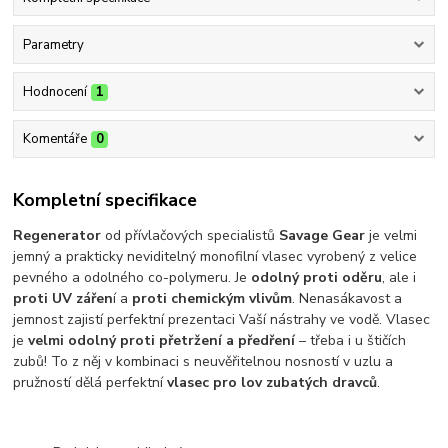
Parametry
Hodnocení
1
Komentáře
0
Kompletní specifikace
Regenerator
od přívlačových specialistů
Savage Gear
je velmi
jemný a prakticky neviditelný monofilní vlasec vyrobený z velice
pevného a odolného co-polymeru. Je
odolný proti oděru
, ale i
proti UV zářen
í a
proti chemickým vlivům
. Nenasákavost a
jemnost zajistí perfektní prezentaci Vaší nástrahy ve vodě. Vlasec
je
velmi odolný proti přetržení a předření
– třeba i u štičích
zubů! To z něj v kombinaci s neuvěřitelnou nosností v uzlu a
pružností dělá perfektní
vlasec pro lov zubatých dravců
.