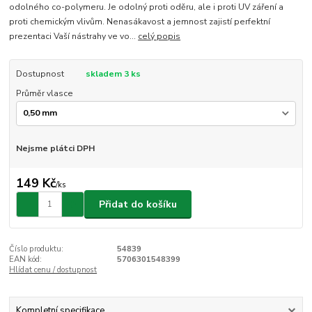
odolného co-polymeru. Je odolný proti oděru, ale i proti UV záření a
proti chemickým vlivům. Nenasákavost a jemnost zajistí perfektní
prezentaci Vaší nástrahy ve vo...
celý popis
Dostupnost
skladem 3 ks
Průměr vlasce
Nejsme plátci DPH
149 Kč
/
ks
Přidat do košíku
Číslo produktu:
54839
EAN kód:
5706301548399
Hlídat cenu / dostupnost
Kompletní specifikace