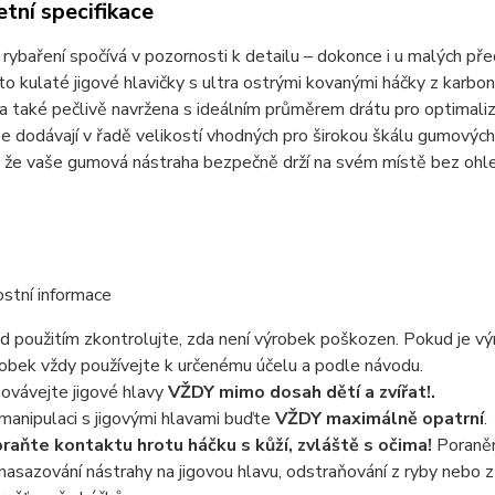
tní specifikace
rybaření spočívá v pozornosti k detailu – dokonce i u malých pře
yto kulaté jigové hlavičky s ultra ostrými kovanými háčky z karbon
a také pečlivě navržena s ideálním průměrem drátu pro optimali
se dodávají v řadě velikostí vhodných pro širokou škálu gumových 
, že vaše gumová nástraha bezpečně drží na svém místě bez ohled
stní informace
d použitím zkontrolujte, zda není výrobek poškozen. Pokud je vý
obek vždy používejte k určenému účelu a podle návodu.
ovávejte jigové hlavy
VŽDY mimo dosah dětí a zvířat!.
 manipulaci s jigovými hlavami buďte
VŽDY maximálně opatrní
.
raňte kontaktu hrotu háčku s kůží, zvláště s očima!
Poraněn
 nasazování nástrahy na jigovou hlavu, odstraňování z ryby nebo