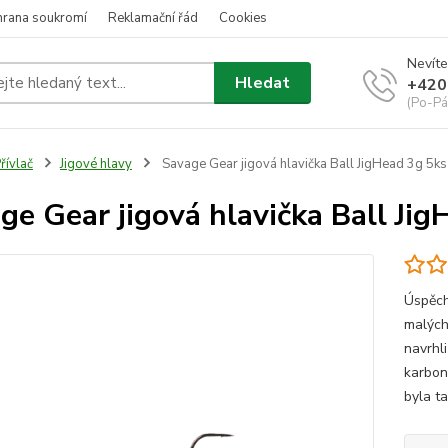
hrana soukromí
Reklamační řád
Cookies
Nevíte
Hledat
+420
(Po-Pá
řívlač
Jigové hlavy
Savage Gear jigová hlavička Ball JigHead 3g 5ks
ge Gear jigová hlavička Ball Ji
Úspěch
malých
navrhli
karbon
byla ta