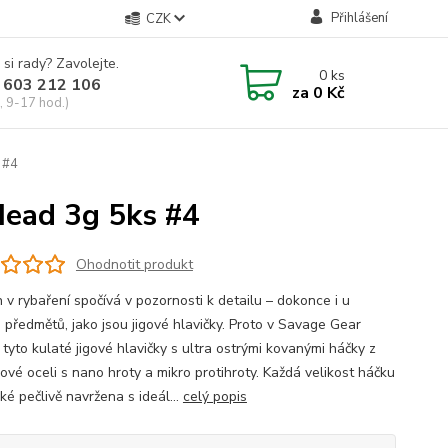
Přihlášení
CZK
 si rady? Zavolejte.
0
ks
 603 212 106
za
0 Kč
, 9-17 hod.)
 #4
gHead 3g 5ks #4
Ohodnotit produkt
 v rybaření spočívá v pozornosti k detailu – dokonce i u
 předmětů, jako jsou jigové hlavičky. Proto v Savage Gear
 tyto kulaté jigové hlavičky s ultra ostrými kovanými háčky z
ové oceli s nano hroty a mikro protihroty. Každá velikost háčku
ké pečlivě navržena s ideál...
celý popis