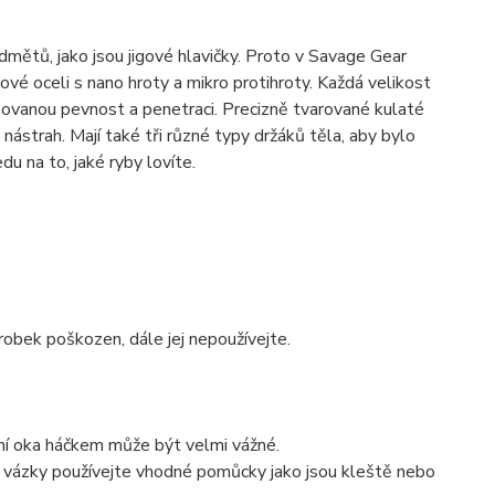
dmětů, jako jsou jigové hlavičky. Proto v Savage Gear
ové oceli s nano hroty a mikro protihroty. Každá velikost
zovanou pevnost a penetraci. Precizně tvarované kulaté
nástrah. Mají také tři různé typy držáků těla, aby bylo
u na to, jaké ryby lovíte.
robek poškozen, dále jej nepoužívejte.
í oka háčkem může být velmi vážné.
 z vázky používejte vhodné pomůcky jako jsou kleště nebo