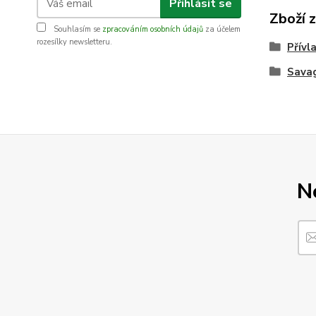
Přihlásit se
Zboží 
Souhlasím se
zpracováním osobních údajů
za účelem
rozesílky newsletteru.
Přívl
Sava
N