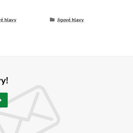
vé hlavy
Jigové hlavy
y!