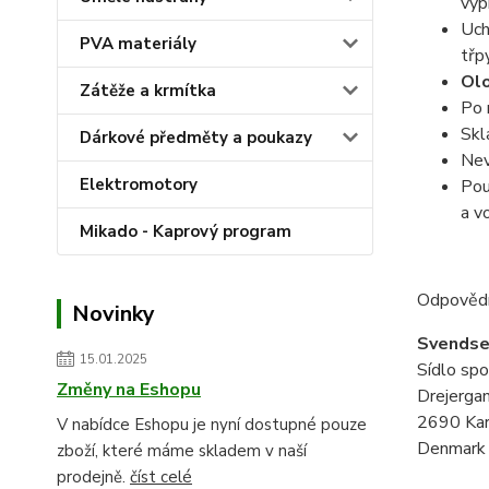
vyp
Uch
PVA materiály
třp
Olo
Zátěže a krmítka
Po 
Skl
Dárkové předměty a poukazy
Nev
Elektromotory
Pou
a v
Mikado - Kaprový program
Odpovědn
Novinky
Svendse
15.01.2025
Sídlo spo
Změny na Eshopu
Drejerga
2690 Kar
V nabídce Eshopu je nyní dostupné pouze
Denmark
zboží, které máme skladem v naší
prodejně.
číst celé