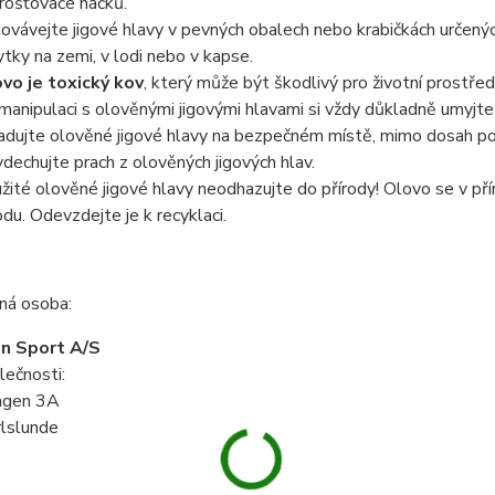
rošťovače háčků.
ovávejte jigové hlavy v pevných obalech nebo krabičkách určený
ytky na zemi, v lodi nebo v kapse.
vo je toxický kov
, který může být škodlivý pro životní prostředí 
manipulaci s olověnými jigovými hlavami si vždy důkladně umyjt
adujte olověné jigové hlavy na bezpečném místě, mimo dosah pot
dechujte prach z olověných jigových hlav.
žité olověné jigové hlavy neodhazujte do přírody! Olovo se v p
odu. Odevzdejte je k recyklaci.
á osoba:
n Sport A/S
lečnosti:
ngen 3A
lslunde