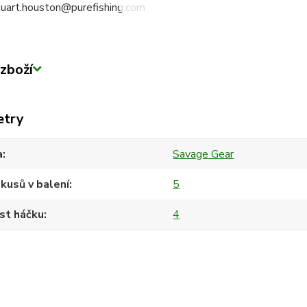
stuart.houston@purefishing.com
zboží
etry
a
Savage Gear
kusů v balení
5
st háčku
4