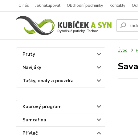
O nás
Jak nakupovat
Obchodní podmínky
Kontakty
Oc
Úvod
P
Pruty
Sava
Navijáky
Tašky, obaly a pouzdra
Kaprový program
Sumcařina
Přívlač