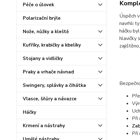
Komple
Péče o úlovek
Úspěch v 
Polarizační brýle
navrhli t
háčku byl
Nože, nůžky a kleště
hlavičky 
Kufříky, krabičky a kbelíky
zajištěno
Stojany a vidličky
Praky a vrhače návnad
Bezpečno
Swingery, splávky a čihátka
Pře
Vlasce, šňůry a návazce
Výr
Uch
Háčky
Při
Zab
Krmení a nástrahy
Při
Umělé nástrahy