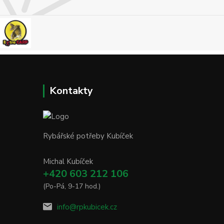
Kontakty
Rybářské potřeby Kubíček
Michal Kubíček
+420 603 212 106
(Po-Pá, 9-17 hod.)
info@rpkubicek.cz