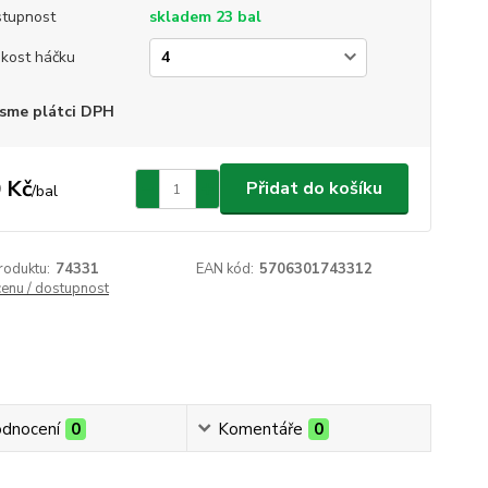
tupnost
skladem 23 bal
ikost háčku
sme plátci DPH
 Kč
Přidat do košíku
/
bal
roduktu:
74331
EAN kód:
5706301743312
cenu / dostupnost
dnocení
0
Komentáře
0