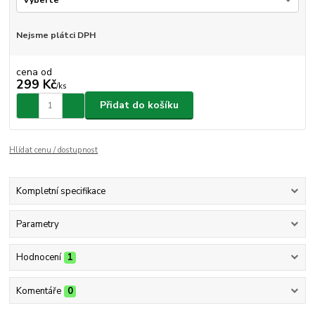
Nejsme plátci DPH
cena od
299 Kč
/
ks
Přidat do košíku
Hlídat cenu / dostupnost
Kompletní specifikace
Parametry
Hodnocení
1
Komentáře
0