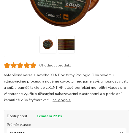
Ohodnotit produkt
Vylepšená verze slavného XLNT od firmy Prologic. Díky novému
vtlačovacímu procesu a novému co-polymeru jsme zvýšili nosnost v uzlu
a snížili paměť, takže se z XLNT HP stává perfektní monofilní vlasec pro
všestranné využití s úžasnými nahazovacími vlastnostmi a s perfektní
kamufláží díky čtyřbarevné...
celý popis
Dostupnost
skladem 22 ks
Průměr vlasce