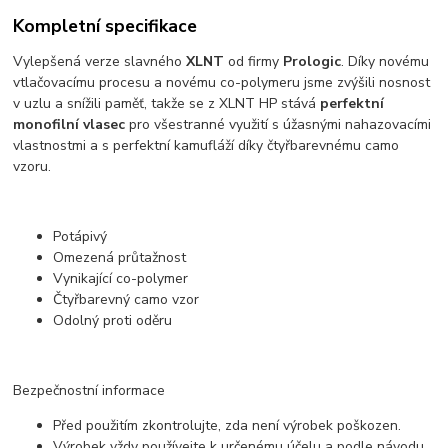
Kompletní specifikace
Vylepšená verze slavného
XLNT
od firmy
Prologic
. Díky novému
vtlačovacímu procesu a novému co-polymeru jsme zvýšili nosnost
v uzlu a snížili paměť, takže se z XLNT HP stává
perfektní
monofilní vlasec
pro všestranné využití s úžasnými nahazovacími
vlastnostmi a s perfektní kamufláží díky čtyřbarevnému camo
vzoru.
Potápivý
Omezená průtažnost
Vynikající co-polymer
Čtyřbarevný camo vzor
Odolný proti oděru
Bezpečnostní informace
Před použitím zkontrolujte, zda není výrobek poškozen.
Výrobek vždy používejte k určenému účelu a podle návodu.