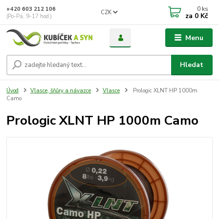
0
ks
+420 603 212 106
CZK
za
0 Kč
(Po-Pá, 9-17 hod.)
Menu
Hledat
Úvod
Vlasce, šňůry a návazce
Vlasce
Prologic XLNT HP 1000m
Camo
Prologic XLNT HP 1000m Camo