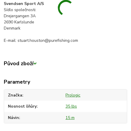
Svendsen Sport A/S
Sídlo společnosti:
Drejergangen 3A
2690 Karlslunde
Denmark
E-mail: stuart.houston@purefishing.com
Původ zboží
Parametry
Značka
Prologic
Nosnost šňůry
35 lbs
Návin
15 m