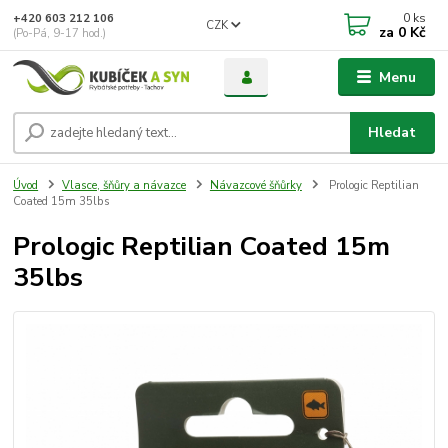
0
ks
+420 603 212 106
CZK
za
0 Kč
(Po-Pá, 9-17 hod.)
Menu
Hledat
Úvod
Vlasce, šňůry a návazce
Návazcové šňůrky
Prologic Reptilian
Coated 15m 35lbs
Prologic Reptilian Coated 15m
35lbs