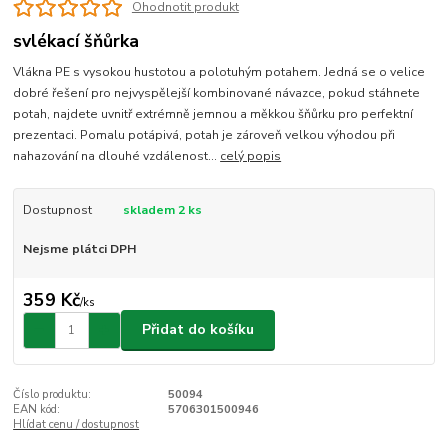
Ohodnotit produkt
svlékací šňůrka
Vlákna PE s vysokou hustotou a polotuhým potahem. Jedná se o velice
dobré řešení pro nejvyspělejší kombinované návazce, pokud stáhnete
potah, najdete uvnitř extrémně jemnou a měkkou šňůrku pro perfektní
prezentaci. Pomalu potápivá, potah je zároveň velkou výhodou při
nahazování na dlouhé vzdálenost...
celý popis
Dostupnost
skladem 2 ks
Nejsme plátci DPH
359 Kč
/
ks
Přidat do košíku
Číslo produktu:
50094
EAN kód:
5706301500946
Hlídat cenu / dostupnost