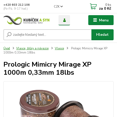
0
ks
+420 603 212 106
CZK
za
0 Kč
(Po-Pá, 9-17 hod.)
Menu
Hledat
Úvod
Vlasce, šňůry a návazce
Vlasce
Prologic Mimicry Mirage XP
1000m 0,33mm 18lbs
Prologic Mimicry Mirage XP
1000m 0,33mm 18lbs