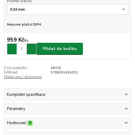
Průměr vlasce
Nejsme plátci DPH
959 Kč
/
ks
Přidat do košíku
Číslo produktu:
48435
EAN kód:
5706301484352
Hlídat cenu / dostupnost
Kompletní specifikace
Parametry
Hodnocení
0