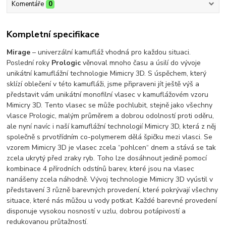
Komentáře
0
Kompletní specifikace
Mirage
– univerzální kamufláž vhodná pro každou situaci.
Poslední roky
Prologic
věnoval mnoho času a úsilí do vývoje
unikátní kamuflážní technologie Mimicry 3D. S úspěchem, který
sklízí oblečení v této kamufláži, jsme připraveni jít ještě výš a
představit vám unikátní monofilní vlasec v kamuflážovém vzoru
Mimicry 3D. Tento vlasec se může pochlubit, stejně jako všechny
vlasce Prologic, malým průměrem a dobrou odolností proti oděru,
ale nyní navíc i naší kamuflážní technologií Mimicry 3D, která z něj
společně s prvotřídním co-polymerem dělá špičku mezi vlasci. Se
vzorem Mimicry 3D je vlasec zcela “pohlcen“ dnem a stává se tak
zcela ukrytý před zraky ryb. Toho lze dosáhnout jedině pomocí
kombinace 4 přírodních odstínů barev, které jsou na vlasec
nanášeny zcela náhodně. Vývoj technologie Mimicry 3D vyústil v
představení 3 různě barevných provedení, které pokrývají všechny
situace, které nás můžou u vody potkat. Každé barevné provedení
disponuje vysokou nosností v uzlu, dobrou potápivostí a
redukovanou průtažností.