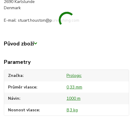
2690 Karlslunde
Denmark
E-mail: stuart.houston@purefishing.com
Původ zboží
Parametry
Značka
Prologic
Průměr vlasce
0,33 mm
Návin
1000 m
Nosnost vlasce
8,3 kg