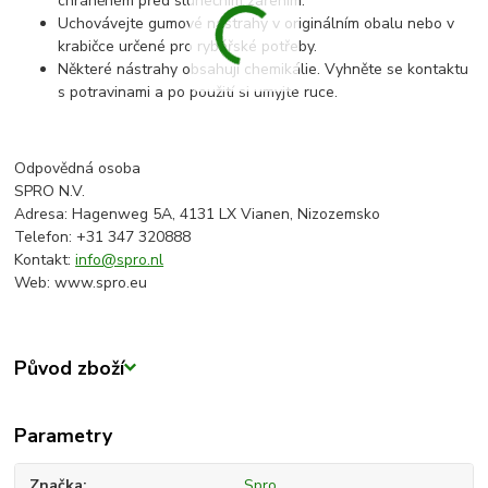
chráněném před slunečním zářením.
Uchovávejte gumové nástrahy v originálním obalu nebo v
krabičce určené pro rybářské potřeby.
Některé nástrahy obsahují chemikálie. Vyhněte se kontaktu
s potravinami a po použití si umyjte ruce.
Odpovědná osoba
SPRO N.V.
Adresa: Hagenweg 5A, 4131 LX Vianen, Nizozemsko
Telefon: +31 347 320888
Kontakt:
info@spro.nl
Web: www.spro.eu
Původ zboží
Parametry
Značka
Spro