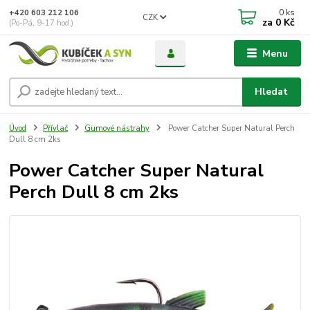
0
ks
+420 603 212 106
CZK
za
0 Kč
(Po-Pá, 9-17 hod.)
Menu
Hledat
Úvod
Přívlač
Gumové nástrahy
Power Catcher Super Natural Perch
Dull 8 cm 2ks
Power Catcher Super Natural
Perch Dull 8 cm 2ks