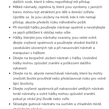
dalších osob, které k němu nepotřebují mít přístup.
Měkké návnady, zejména ty, které jsou vyrobeny z jasných
barev, mohou být atraktivní pro děti a domácí zvířata.
Ujistěte se, že jsou uloženy na místě, kde k nim nemají
přístup, abyste předešli riziku náhodného požití.
Při montáži háčku používejte nástroje opatrně a nevyhýbejte
se jejich přiblížení k obličeji nebo očím.
Háčky, kterými jsou nástrahy osazeny, jsou velmi ostré,
dbejte zvýšené opatrnosti a používejte vhodné kleště k
zasekávání ulovených ryb a při nasazování nástrah a
manipulaci s háčkem.
Dbejte na bezpečné uložení nástrah s háčky. Uvolněné
háčky mohou způsobit zranění a poškození dalšího
vybavení.
Dbejte na to, abyste nenechávali návnady, které by mohly
znečistit životní prostředí nebo představovat riziko pro volně
žijící živočichy.
Dbejte zvýšené opatrnosti při nahazování umělých nástrah,
tvrdé nástrahy a ostré háčky mohou způsobit zranění,
pokud je stráví jiný člověk nebo zvíře.
Skladujte gumové nástrahy na suchém a chladném místě,