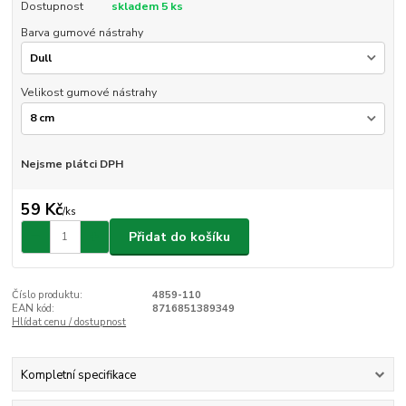
Dostupnost
skladem 5 ks
Barva gumové nástrahy
Velikost gumové nástrahy
Nejsme plátci DPH
59 Kč
/
ks
Přidat do košíku
Číslo produktu:
4859-110
EAN kód:
8716851389349
Hlídat cenu / dostupnost
Kompletní specifikace