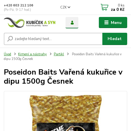
0
ks
+420 603 212 106
CZK
za
0 Kč
(Po-Pá, 9-17 hod.)
Menu
Hledat
Úvod
Krmení a nástrahy
Partikl
Poseidon Baits Vařená kukuřice v
dipu 1500g Česnek
Poseidon Baits Vařená kukuřice v
dipu 1500g Česnek