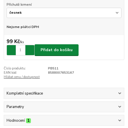
Příchutě krmení
Nejsme plátci DPH
99 Kč
/
ks
Přidat do košíku
Číslo produktu:
PB511
EAN kód:
8588007653167
Hlídat cenu / dostupnost
Kompletní specifikace
Parametry
Hodnocení
1