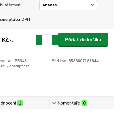
chutě krmení
sme plátci DPH
 Kč
Přidat do košíku
/
ks
roduktu:
PB345
EAN kód:
8588007181844
cenu / dostupnost
dnocení
1
Komentáře
0