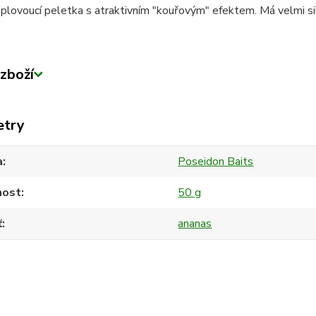
lovoucí peletka s atraktivním "kouřovým" efektem. Má velmi siln
zboží
etry
a
Poseidon Baits
ost
50 g
ť
ananas