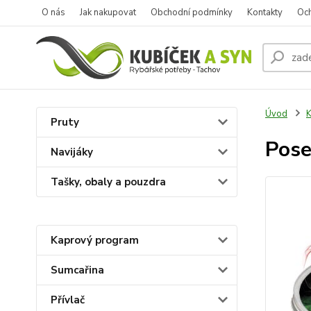
O nás
Jak nakupovat
Obchodní podmínky
Kontakty
Oc
Úvod
K
Pruty
Pose
Navijáky
Tašky, obaly a pouzdra
Kaprový program
Sumcařina
Přívlač