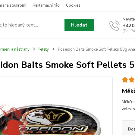
hrana soukromí
Reklamační řád
Cookies
Nevíte
Hledat
+420
(Po-Pá
rmení a nástrahy
Pelety
Poseidon Baits Smoke Soft Pellets 50g An
idon Baits Smoke Soft Pellets 
Měkč
Měkčen
velmi 
Dos