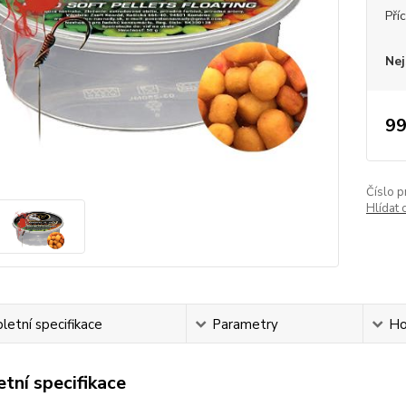
Pří
Nej
99
Číslo p
Hlídat 
etní specifikace
Parametry
Ho
tní specifikace