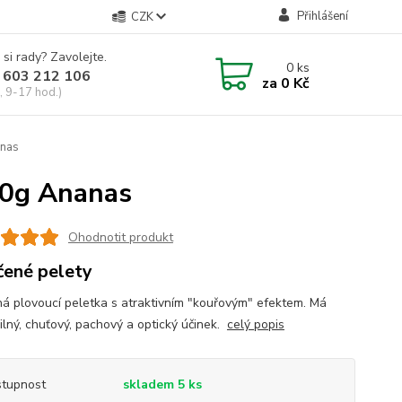
Přihlášení
CZK
 si rady? Zavolejte.
0
ks
 603 212 106
za
0 Kč
, 9-17 hod.)
anas
50g Ananas
Ohodnotit produkt
ené pelety
á plovoucí peletka s atraktivním "kouřovým" efektem. Má
silný, chuťový, pachový a optický účinek.
celý popis
tupnost
skladem 5 ks