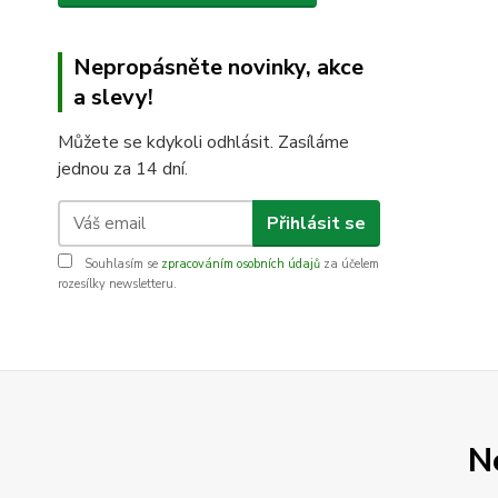
Nepropásněte novinky, akce
a slevy!
Můžete se kdykoli odhlásit. Zasíláme
jednou za 14 dní.
Přihlásit se
Souhlasím se
zpracováním osobních údajů
za účelem
rozesílky newsletteru.
N