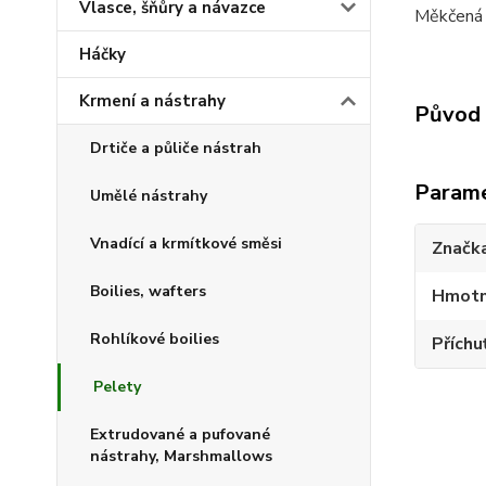
Vlasce, šňůry a návazce
Měkčená p
Háčky
Krmení a nástrahy
Původ 
Drtiče a půliče nástrah
Param
Umělé nástrahy
Vnadící a krmítkové směsi
Značk
Boilies, wafters
Hmotn
Rohlíkové boilies
Příchu
Pelety
Extrudované a pufované
nástrahy, Marshmallows