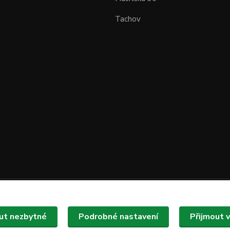
Tachov
Upravit sběr cookies.
ut nezbytné
Podrobné nastavení
Přijmout 