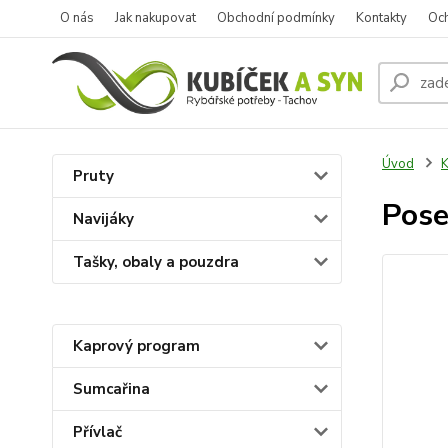
O nás
Jak nakupovat
Obchodní podmínky
Kontakty
Oc
Úvod
K
Pruty
Pose
Navijáky
Tašky, obaly a pouzdra
Kaprový program
Sumcařina
Přívlač