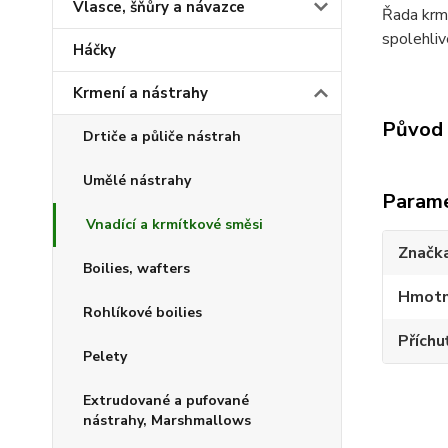
Vlasce, šňůry a návazce
Řada krm
spolehli
Háčky
Krmení a nástrahy
Původ 
Drtiče a půliče nástrah
Umělé nástrahy
Param
Vnadící a krmítkové směsi
Značk
Boilies, wafters
Hmotn
Rohlíkové boilies
Příchu
Pelety
Extrudované a pufované
nástrahy, Marshmallows