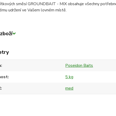
ítkových směsí GROUNDBAIT - MIX obsahuje všechny potřebné k
vému udržení ve Vašem lovném místě.
zboží
etry
a
Poseidon Baits
ost
5 kg
ť
med