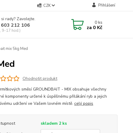
Přihlášení
CZK
 si rady? Zavolejte.
0
ks
 603 212 106
za
0 Kč
, 9-17 hod.)
ait mix 5kg Med
 Med
Ohodnotit produkt
rmítkových směsí GROUNDBAIT - MIX obsahuje všechny
né komponenty určené k úspěšnému přilákání ryb a jejich
livému udržení ve Vašem lovném místě.
celý popis
tupnost
skladem 2 ks