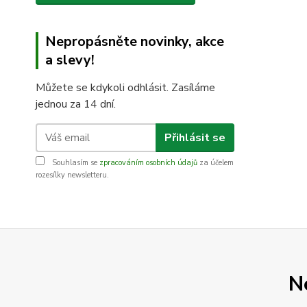
Nepropásněte novinky, akce
a slevy!
Můžete se kdykoli odhlásit. Zasíláme
jednou za 14 dní.
Přihlásit se
Souhlasím se
zpracováním osobních údajů
za účelem
rozesílky newsletteru.
N