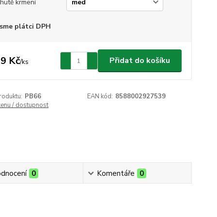
chutě krmení
sme plátci DPH
9 Kč
Přidat do košíku
/
ks
roduktu:
PB66
EAN kód:
8588002927539
cenu / dostupnost
dnocení
0
Komentáře
0