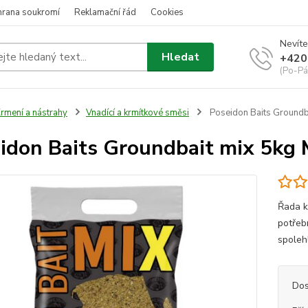
hrana soukromí
Reklamační řád
Cookies
Nevíte
Hledat
+420
(Po-Pá
rmení a nástrahy
Vnadící a krmítkové směsi
Poseidon Baits Groundb
idon Baits Groundbait mix 5kg
Řada k
potřeb
spoleh
Dos