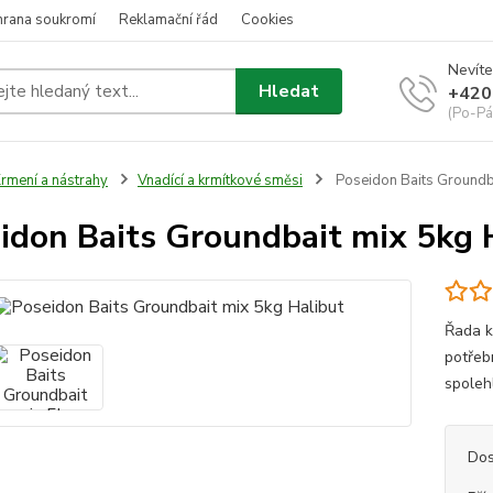
hrana soukromí
Reklamační řád
Cookies
Nevíte
Hledat
+420
(Po-Pá
rmení a nástrahy
Vnadící a krmítkové směsi
Poseidon Baits Groundba
idon Baits Groundbait mix 5kg 
Řada k
potřeb
spoleh
Dos