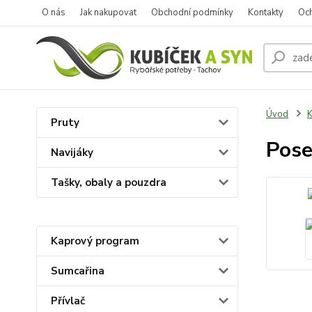
O nás
Jak nakupovat
Obchodní podmínky
Kontakty
Oc
Úvod
K
Pruty
Pose
Navijáky
Tašky, obaly a pouzdra
Kaprový program
Sumcařina
Přívlač