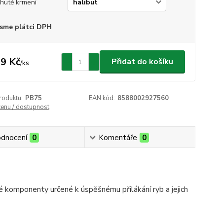
chutě krmení
sme plátci DPH
9 Kč
Přidat do košíku
/
ks
roduktu:
PB75
EAN kód:
8588002927560
cenu / dostupnost
dnocení
0
Komentáře
0
omponenty určené k úspěšnému přilákání ryb a jejich