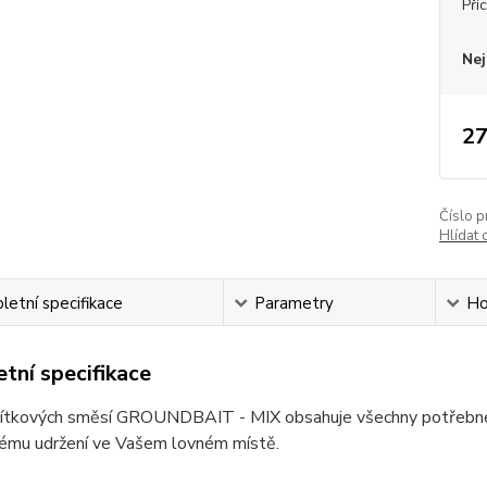
Pří
Nej
27
Číslo p
Hlídat 
etní specifikace
Parametry
Ho
tní specifikace
ítkových směsí GROUNDBAIT - MIX obsahuje všechny potřebné k
vému udržení ve Vašem lovném místě.