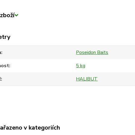
zboží
etry
a
Poseidon Baits
ost
5 kg
ť
HALIBUT
zařazeno v kategoriích