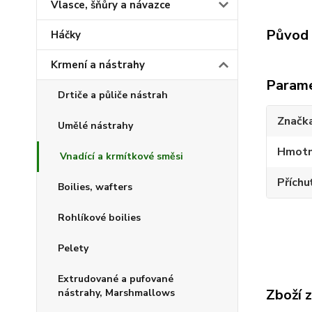
Vlasce, šňůry a návazce
Původ 
Háčky
Krmení a nástrahy
Param
Drtiče a půliče nástrah
Značk
Umělé nástrahy
Hmotn
Vnadící a krmítkové směsi
Příchu
Boilies, wafters
Rohlíkové boilies
Pelety
Extrudované a pufované
Zboží 
nástrahy, Marshmallows