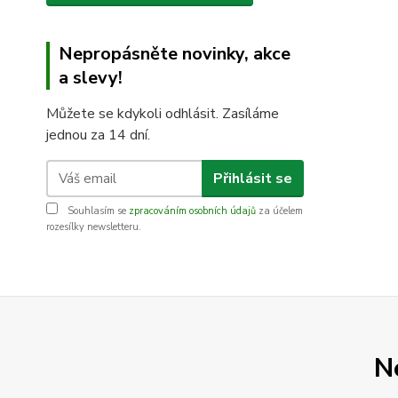
Nepropásněte novinky, akce
a slevy!
Můžete se kdykoli odhlásit. Zasíláme
jednou za 14 dní.
Přihlásit se
Souhlasím se
zpracováním osobních údajů
za účelem
rozesílky newsletteru.
N