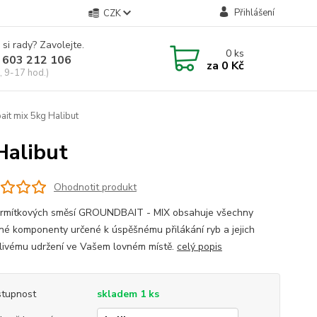
Přihlášení
CZK
 si rady? Zavolejte.
0
ks
 603 212 106
za
0 Kč
, 9-17 hod.)
it mix 5kg Halibut
Halibut
Ohodnotit produkt
rmítkových směsí GROUNDBAIT - MIX obsahuje všechny
né komponenty určené k úspěšnému přilákání ryb a jejich
livému udržení ve Vašem lovném místě.
celý popis
tupnost
skladem 1 ks