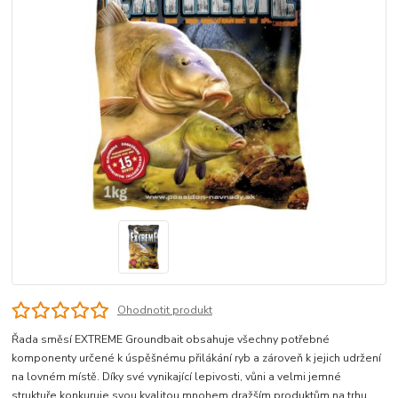
Ohodnotit produkt
Řada směsí EXTREME Groundbait obsahuje všechny potřebné
komponenty určené k úspěšnému přilákání ryb a zároveň k jejich udržení
na lovném místě. Díky své vynikající lepivosti, vůni a velmi jemné
struktuře konkuruje svou kvalitou mnohem dražším produktům na trhu.