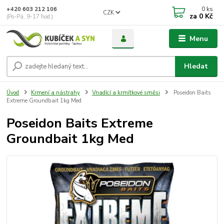
0
ks
+420 603 212 106
CZK
za
0 Kč
(Po-Pá, 9-17 hod.)
Menu
Hledat
Úvod
Krmení a nástrahy
Vnadící a krmítkové směsi
Poseidon Baits
Extreme Groundbait 1kg Med
Poseidon Baits Extreme
Groundbait 1kg Med