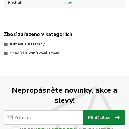
Příchuť
med
Zboží zařazeno v kategoriích
Krmení a nástrahy
Vnadící a krmítkové směsi
Nepropásněte novinky, akce a
slevy!
Přihlásit se
Souhlasím se
zpracováním osobních údajů
za účelem rozesílky newsletteru.