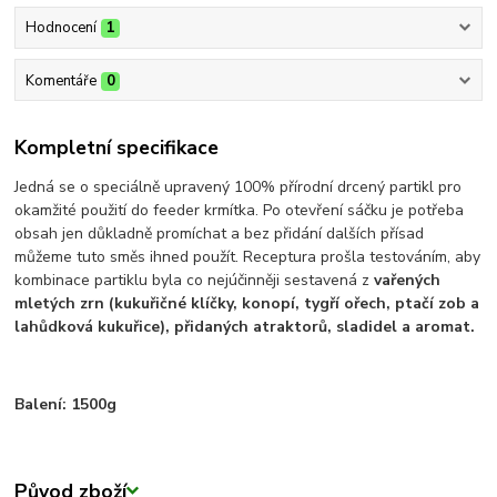
Hodnocení
1
Komentáře
0
Kompletní specifikace
Jedná se o speciálně upravený 100% přírodní drcený partikl pro
okamžité použití do feeder krmítka. Po otevření sáčku je potřeba
obsah jen důkladně promíchat a bez přidání dalších přísad
můžeme tuto směs ihned použít. Receptura prošla testováním, aby
kombinace partiklu byla co nejúčinněji sestavená z
vařených
mletých zrn (kukuřičné klíčky, konopí, tygří ořech, ptačí zob a
lahůdková kukuřice), přidaných atraktorů, sladidel a aromat.
Balení: 1500g
Původ zboží