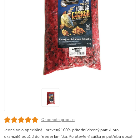
Ohodnotit produkt
Jedná se o speciálně upravený 100% přírodní drcený partikl pro
okamžité použití do feeder krmítka. Po otevření sáčku je potřeba obsah