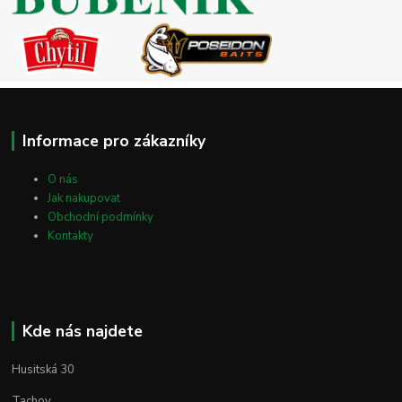
Informace pro zákazníky
O nás
Jak nakupovat
Obchodní podmínky
Kontakty
Kde nás najdete
Husitská 30
Tachov