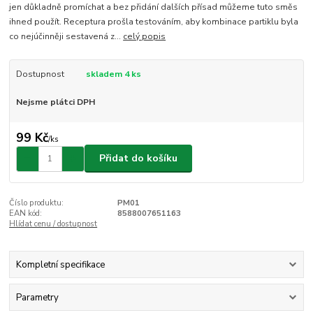
jen důkladně promíchat a bez přidání dalších přísad můžeme tuto směs
ihned použít. Receptura prošla testováním, aby kombinace partiklu byla
co nejúčinněji sestavená z...
celý popis
Dostupnost
skladem 4 ks
Nejsme plátci DPH
99 Kč
/
ks
Přidat do košíku
Číslo produktu:
PM01
EAN kód:
8588007651163
Hlídat cenu / dostupnost
Kompletní specifikace
Parametry