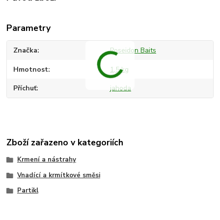
Parametry
Značka
Poseidon Baits
Hmotnost
1,5 kg
Příchuť
jahoda
Zboží zařazeno v kategoriích
Krmení a nástrahy
Vnadící a krmítkové směsi
Partikl