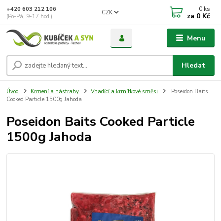
0
ks
+420 603 212 106
CZK
za
0 Kč
(Po-Pá, 9-17 hod.)
Menu
Hledat
Úvod
Krmení a nástrahy
Vnadící a krmítkové směsi
Poseidon Baits
Cooked Particle 1500g Jahoda
Poseidon Baits Cooked Particle
1500g Jahoda