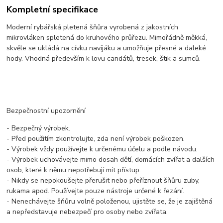
Kompletní specifikace
Moderní rybářská pletená šňůra vyrobená z jakostních
mikrovláken spletená do kruhového průřezu. Mimořádně měkká,
skvěle se ukládá na cívku navijáku a umožňuje přesné a daleké
hody. Vhodná především k lovu candátů, tresek, štik a sumců.
Bezpečnostní upozornění
- Bezpečný výrobek.
- Před použitím zkontrolujte, zda není výrobek poškozen.
- Výrobek vždy používejte k určenému účelu a podle návodu.
- Výrobek uchovávejte mimo dosah dětí, domácích zvířat a dalších
osob, které k němu nepotřebují mít přístup.
- Nikdy se nepokoušejte přerušit nebo přeříznout šňůru zuby,
rukama apod. Používejte pouze nástroje určené k řezání.
- Nenechávejte šňůru volně položenou, ujistěte se, že je zajištěná
a nepředstavuje nebezpečí pro osoby nebo zvířata.