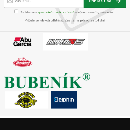
Přihlásit se
Souhlasím se
zpracováním osobních údajů
za účelem rozesílky newsletteru.
Můžete se kdykoli odhlásit. Zasíláme jednou za 14 dní.