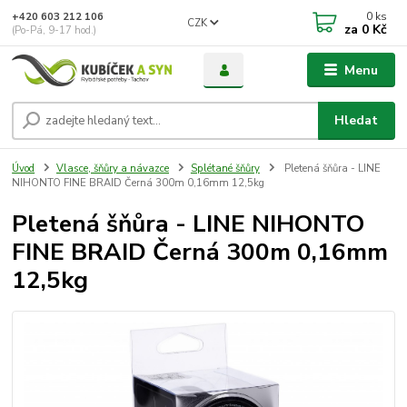
0
ks
+420 603 212 106
CZK
za
0 Kč
(Po-Pá, 9-17 hod.)
Menu
Hledat
Úvod
Vlasce, šňůry a návazce
Splétané šňůry
Pletená šňůra - LINE
NIHONTO FINE BRAID Černá 300m 0,16mm 12,5kg
Pletená šňůra - LINE NIHONTO
FINE BRAID Černá 300m 0,16mm
12,5kg