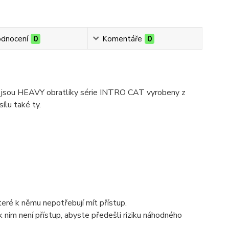
dnocení
0
Komentáře
0
o jsou HEAVY obratlíky série INTRO CAT vyrobeny z
ílu také ty.
teré k němu nepotřebují mít přístup.
k nim není přístup, abyste předešli riziku náhodného