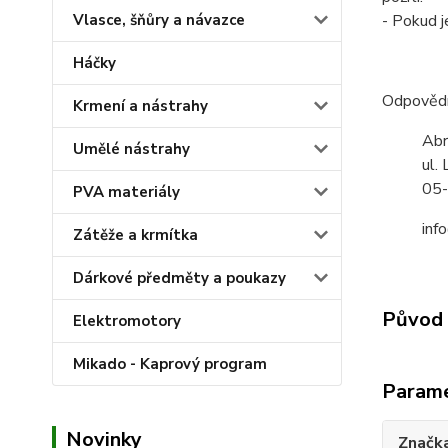
- Pokud j
Vlasce, šňůry a návazce
Háčky
Odpověd
Krmení a nástrahy
Abr
Umělé nástrahy
ul.
05-
PVA materiály
inf
Zátěže a krmítka
Dárkové předměty a poukazy
Původ 
Elektromotory
Mikado - Kaprový program
Param
Novinky
Značk