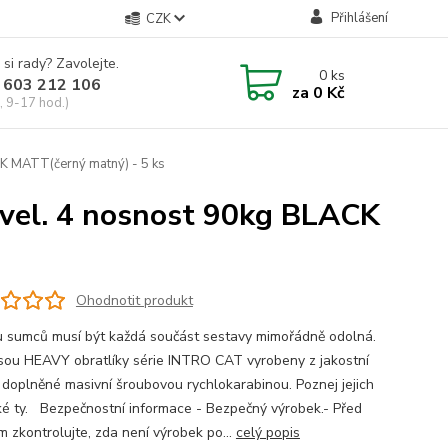
Přihlášení
CZK
 si rady? Zavolejte.
0
ks
 603 212 106
za
0 Kč
, 9-17 hod.)
CK MATT(černý matný) - 5 ks
 vel. 4 nosnost 90kg BLACK
Ohodnotit produkt
vu sumců musí být každá součást sestavy mimořádně odolná.
jsou HEAVY obratlíky série INTRO CAT vyrobeny z jakostní
a doplněné masivní šroubovou rychlokarabinou. Poznej jejich
aké ty. Bezpečnostní informace - Bezpečný výrobek.- Před
m zkontrolujte, zda není výrobek po...
celý popis