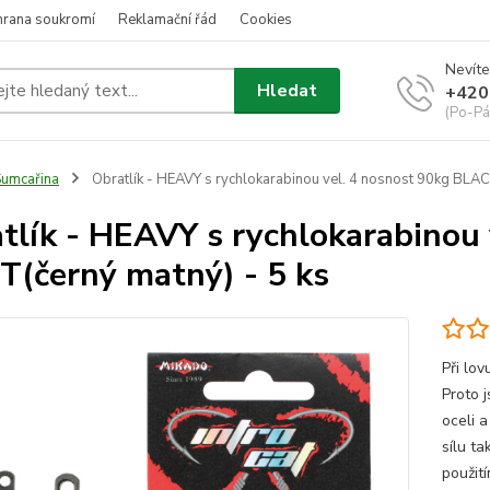
hrana soukromí
Reklamační řád
Cookies
Nevíte
Hledat
+420
(Po-Pá
umcařina
Obratlík - HEAVY s rychlokarabinou vel. 4 nosnost 90kg BLA
tlík - HEAVY s rychlokarabinou
(černý matný) - 5 ks
Při lo
Proto 
oceli 
sílu t
použití