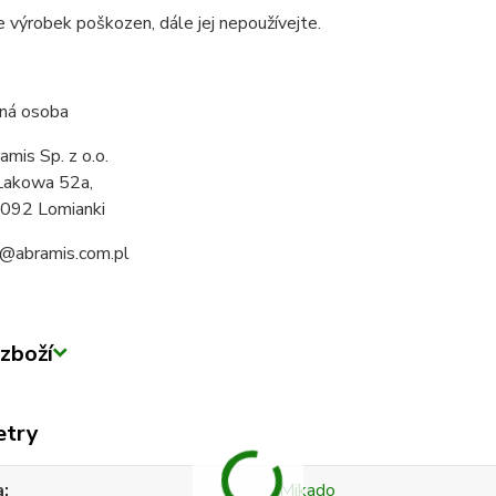
e výrobek poškozen, dále jej nepoužívejte.
ná osoba
amis Sp. z o.o.
 Lakowa 52a,
092 Lomianki
o@abramis.com.pl
zboží
etry
a
Mikado