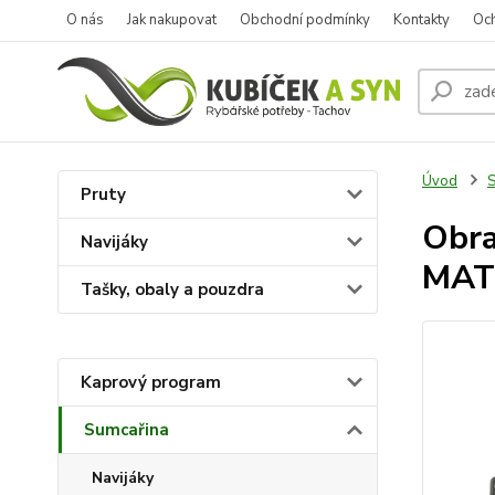
O nás
Jak nakupovat
Obchodní podmínky
Kontakty
Oc
Úvod
S
Pruty
Obra
Navijáky
MATT
Tašky, obaly a pouzdra
Kaprový program
Sumcařina
Navijáky