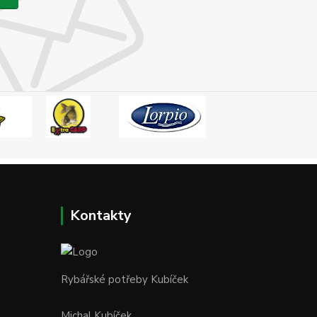
Kontakty
Rybářské potřeby Kubíček
Michal Kubíček