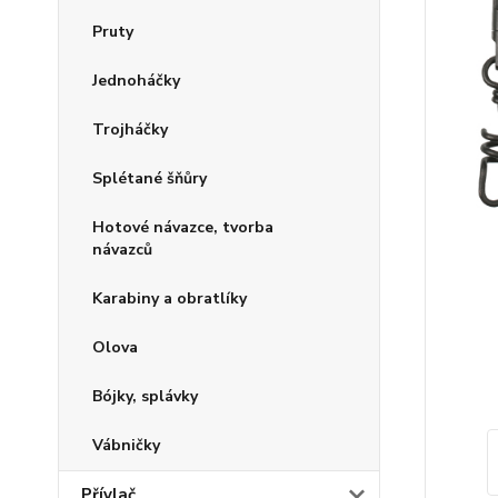
Pruty
Jednoháčky
Trojháčky
Splétané šňůry
Hotové návazce, tvorba
návazců
Karabiny a obratlíky
Olova
Bójky, splávky
Vábničky
Přívlač