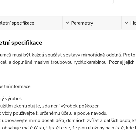
etní specifikace
Parametry
Ho
tní specifikace
 sumců musí být každá součást sestavy mimořádně odolná. Prot
oceli a doplněné masivní šroubovou rychlokarabinou. Poznej jejich s
stní informace
ný výrobek.
užitím zkontrolujte, zda není výrobek poškozen.
 vždy používejte k určenému účelu a podle návodu.
 uchovávejte mimo dosah dětí, domácích zvířat a dalších osob, k
 obsahuje malé části, Ujistěte se, že jsou uloženy na místě, kde 