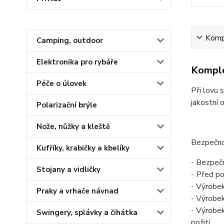
Kompl
Camping, outdoor
Elektronika pro rybáře
Komple
Péče o úlovek
Při lovu
jakostní 
Polarizační brýle
Nože, nůžky a kleště
Bezpečno
Kufříky, krabičky a kbelíky
- Bezpeč
Stojany a vidličky
- Před po
- Výrobek
Praky a vrhače návnad
- Výrobek
- Výrobek
Swingery, splávky a čihátka
požití.