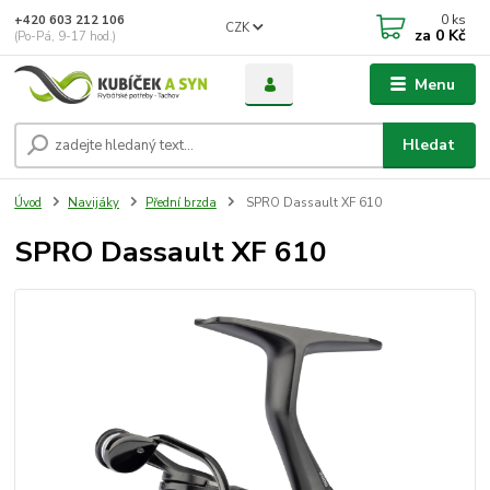
0
ks
+420 603 212 106
CZK
za
0 Kč
(Po-Pá, 9-17 hod.)
Menu
Hledat
Úvod
Navijáky
Přední brzda
SPRO Dassault XF 610
SPRO Dassault XF 610