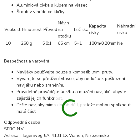
Aluminiová cívka s klipem na vlasec
Šroub v v hřídelce kličky
Návin
Kapacita
Náhradní
Velikost
Hmotnost
Převod
na
Ložiska
cívky
cívka
otočku
10
260 g
5,8:1
65 cm
5+1
180m/0,20mm
Ne
Bezpečnost a varování
Navijáky používejte pouze s kompatibilními pruty.
Vyvarujte se přetížení vlasce, aby nedošlo k poškození
navijáku nebo zraněním.
Pravidelně provádějte údržbu a mazání navijáků, abyste
zajistili jejich funkčnost.
Držte navijáky mimo dosah dětí, protože mohou spolknout
malé části.
Odpovědná osoba
SPRO N.V.
Adresa: Hagenweg 5A, 4131 LX Vianen, Nizozemsko