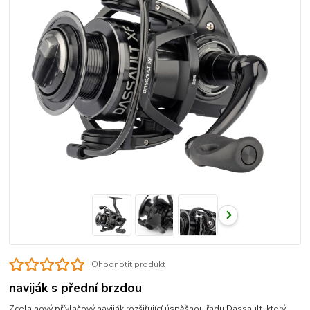
Ohodnotit produkt
naviják s přední brzdou
Zcela nový přívlačový naviják rozšiřující úspěšnou řadu Dassault, který