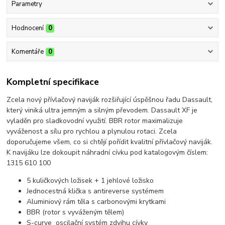
Parametry
Hodnocení
0
Komentáře
0
Kompletní specifikace
Zcela nový přívlačový naviják rozšiřující úspěšnou řadu Dassault,
který viniká ultra jemným a silným převodem. Dassault XF je
vyladěn pro sladkovodní využití. BBR rotor maximalizuje
vyváženost a sílu pro rychlou a plynulou rotaci. Zcela
doporučujeme všem, co si chtějí pořídit kvalitní přívlačový naviják.
K navijáku lze dokoupit náhradní cívku pod katalogovým číslem:
1315 610 100
5 kuličkových ložisek + 1 jehlové ložisko
Jednocestná klička s antireverse systémem
Aluminiový rám těla s carbonovými krytkami
BBR (rotor s vyváženým tělem)
S-curve oscilační systém zdvihu cívky