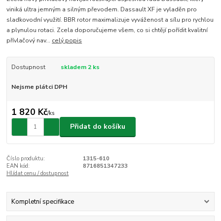
viniká ultra jemným a silným převodem. Dassault XF je vyladěn pro
sladkovodní využití. BBR rotor maximalizuje vyváženost a sílu pro rychlou
a plynulou rotaci. Zcela doporučujeme všem, co si chtějí pořídit kvalitní
přívlačový nav...
celý popis
Dostupnost
skladem 2 ks
Nejsme plátci DPH
1 820 Kč
/
ks
Přidat do košíku
Číslo produktu:
1315-610
EAN kód:
8716851347233
Hlídat cenu / dostupnost
Kompletní specifikace