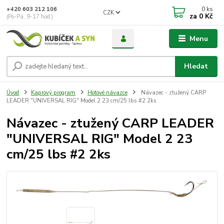
0
ks
+420 603 212 106
CZK
za
0 Kč
(Po-Pá, 9-17 hod.)
Menu
Hledat
Úvod
Kaprový program
Hotové návazce
Návazec - ztužený CARP
LEADER "UNIVERSAL RIG" Model 2 23 cm/25 lbs #2 2ks
Návazec - ztužený CARP LEADER
"UNIVERSAL RIG" Model 2 23
cm/25 lbs #2 2ks