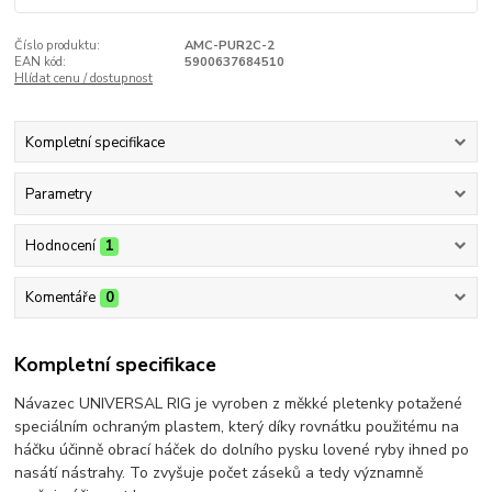
Číslo produktu:
AMC-PUR2C-2
EAN kód:
5900637684510
Hlídat cenu / dostupnost
Kompletní specifikace
Parametry
Hodnocení
1
Komentáře
0
Kompletní specifikace
Návazec UNIVERSAL RIG je vyroben z měkké pletenky potažené
speciálním ochraným plastem, který díky rovnátku použitému na
háčku účinně obrací háček do dolního pysku lovené ryby ihned po
nasátí nástrahy. To zvyšuje počet záseků a tedy významně