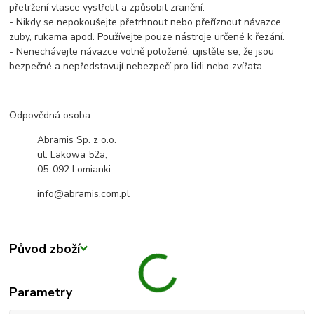
přetržení vlasce vystřelit a způsobit zranění.
- Nikdy se nepokoušejte přetrhnout nebo přeříznout návazce
zuby, rukama apod. Používejte pouze nástroje určené k řezání.
- Nenechávejte návazce volně položené, ujistěte se, že jsou
bezpečné a nepředstavují nebezpečí pro lidi nebo zvířata.
Odpovědná osoba
Abramis Sp. z o.o.
ul. Lakowa 52a,
05-092 Lomianki
info@abramis.com.pl
Původ zboží
Parametry