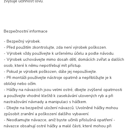
zvyšuje účinnost lovu.
Bezpečnostní informace
- Bezpečný výrobek.
- Před použitím zkontrolujte, zda není výrobek poškozen.
- Výrobek vždy používejte k určenému účelu a podle návodu.
- Výrobek uchovávejte mimo dosah dětí, domácích zvířat a dalších
osob, které k němu nepotřebují mít přístup.
- Pokud je výrobek poškozen, dále jej nepoužívejte.
- Při montáži používejte nástroje opatrně a nepřibližujte je k
obličeji nebo očím.
- Háčky na návazcích jsou velmi ostré, dbejte zvýšené opatrnosti
a používejte vhodné kleště k zasekávání ulovených ryb a při
nastražování návnady a manipulaci s háčkem.
- Dbejte na bezpečné uložení návazců. Uvolněné háčky mohou
způsobit zranění a poškození dalšího vybavení.
- Neodlamujte návazce, aniž byste učinili příslušná opatření -
návazce obsahují ostré háčky a malé části, které mohou při