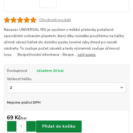
Ohodnotit produkt
Návazec UNIVERSAL RIG je vyroben z měkké pletenky potažené
speciálním ochraným plastem, který díky rovnátku použitému na háčku
účinně obrací háček do dolního pysku lovené ryby ihned po nasátí
nástrahy. To zvyšuje počet záseků a tedy významně zvyšuje účinnost
lovu. Bezpečnostní informace - Bezpe...
celý popis
Dostupnost
skladem 20 bal
Velikost háčku
Nejsme plátci DPH
69 Kč
/
bal
Přidat do košíku