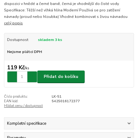
dispozici v hnědé a černé barvě, černá je vhodnější do čisté vody.
Specifikace: Těžší než vlhká hlína Moderní Používá se pro zatížení
návnady (proud nebo hloubka) Vhodné kombinovat s živou návnadou
celý popis
Dostupnost
skladem 3 ks
Nejsme plátci DPH
119 Kč
/
ks
Přidat do košíku
Číslo produktu:
LK-51
EAN kód:
5425016172377
Hlídat cenu / dostupnost
Kompletní specifikace