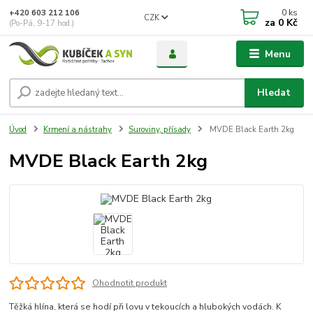
0
ks
+420 603 212 106
CZK
za
0 Kč
(Po-Pá, 9-17 hod.)
Menu
Hledat
Úvod
Krmení a nástrahy
Suroviny, přísady
MVDE Black Earth 2kg
MVDE Black Earth 2kg
Ohodnotit produkt
Těžká hlína, která se hodí při lovu v tekoucích a hlubokých vodách. K