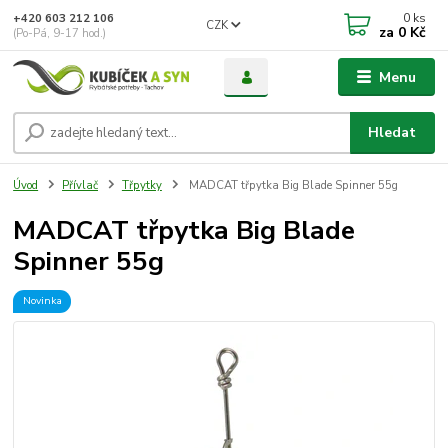
0
ks
+420 603 212 106
CZK
za
0 Kč
(Po-Pá, 9-17 hod.)
Menu
Hledat
Úvod
Přívlač
Třpytky
MADCAT třpytka Big Blade Spinner 55g
MADCAT třpytka Big Blade
Spinner 55g
Novinka