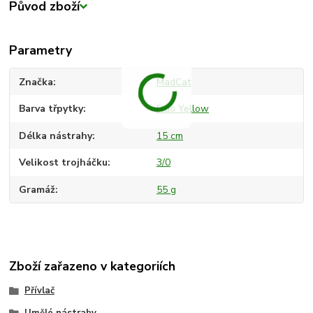
Původ zboží
Parametry
Značka
MadCat
Barva třpytky
Fluo Yellow
Délka nástrahy
15 cm
Velikost trojháčku
3/0
Gramáž
55 g
Zboží zařazeno v kategoriích
Přívlač