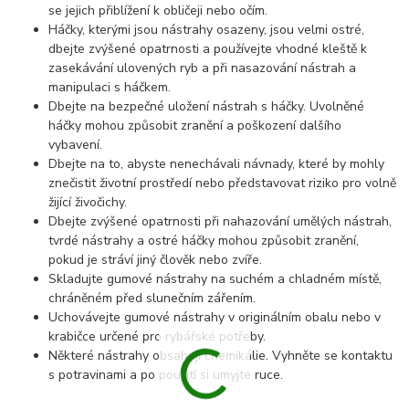
se jejich přiblížení k obličeji nebo očím.
Háčky, kterými jsou nástrahy osazeny, jsou velmi ostré,
dbejte zvýšené opatrnosti a používejte vhodné kleště k
zasekávání ulovených ryb a při nasazování nástrah a
manipulaci s háčkem.
Dbejte na bezpečné uložení nástrah s háčky. Uvolněné
háčky mohou způsobit zranění a poškození dalšího
vybavení.
Dbejte na to, abyste nenechávali návnady, které by mohly
znečistit životní prostředí nebo představovat riziko pro volně
žijící živočichy.
Dbejte zvýšené opatrnosti při nahazování umělých nástrah,
tvrdé nástrahy a ostré háčky mohou způsobit zranění,
pokud je stráví jiný člověk nebo zvíře.
Skladujte gumové nástrahy na suchém a chladném místě,
chráněném před slunečním zářením.
Uchovávejte gumové nástrahy v originálním obalu nebo v
krabičce určené pro rybářské potřeby.
Některé nástrahy obsahují chemikálie. Vyhněte se kontaktu
s potravinami a po použití si umyjte ruce.