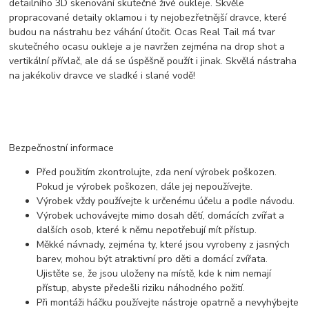
detailního 3D skenování skutečné živé oukleje. Skvěle
propracované detaily oklamou i ty nejobezřetnější dravce, které
budou na nástrahu bez váhání útočit. Ocas Real Tail má tvar
skutečného ocasu oukleje a je navržen zejména na drop shot a
vertikální přívlač, ale dá se úspěšně použít i jinak. Skvělá nástraha
na jakékoliv dravce ve sladké i slané vodě!
Bezpečnostní informace
Před použitím zkontrolujte, zda není výrobek poškozen.
Pokud je výrobek poškozen, dále jej nepoužívejte.
Výrobek vždy používejte k určenému účelu a podle návodu.
Výrobek uchovávejte mimo dosah dětí, domácích zvířat a
dalších osob, které k němu nepotřebují mít přístup.
Měkké návnady, zejména ty, které jsou vyrobeny z jasných
barev, mohou být atraktivní pro děti a domácí zvířata.
Ujistěte se, že jsou uloženy na místě, kde k nim nemají
přístup, abyste předešli riziku náhodného požití.
Při montáži háčku používejte nástroje opatrně a nevyhýbejte