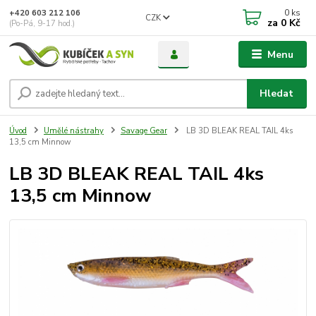
0
ks
+420 603 212 106
CZK
za
0 Kč
(Po-Pá, 9-17 hod.)
Menu
Hledat
Úvod
Umělé nástrahy
Savage Gear
LB 3D BLEAK REAL TAIL 4ks
13,5 cm Minnow
LB 3D BLEAK REAL TAIL 4ks
13,5 cm Minnow