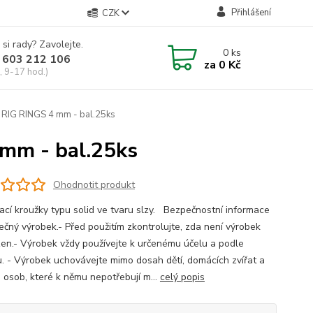
Přihlášení
CZK
 si rady? Zavolejte.
0
ks
 603 212 106
za
0 Kč
, 9-17 hod.)
RIG RINGS 4 mm - bal.25ks
mm - bal.25ks
Ohodnotit produkt
ací kroužky typu solid ve tvaru slzy. Bezpečnostní informace
ečný výrobek.- Před použitím zkontrolujte, zda není výrobek
en.- Výrobek vždy používejte k určenému účelu a podle
. - Výrobek uchovávejte mimo dosah dětí, domácích zvířat a
h osob, které k němu nepotřebují m...
celý popis