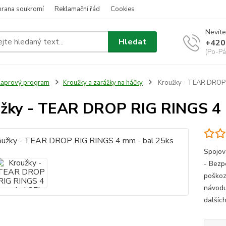
hrana soukromí
Reklamační řád
Cookies
Nevíte
Hledat
+420
(Po-Pá
aprový program
Kroužky a zarážky na háčky
Kroužky - TEAR DROP 
žky - TEAR DROP RIG RINGS 4 
Spojov
- Bezp
poškoz
návodu
dalšíc