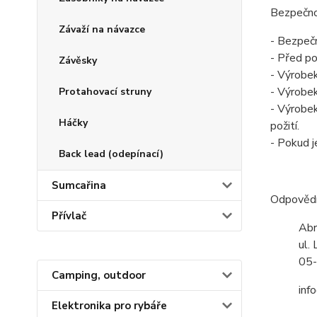
Bezpečno
Závaží na návazce
- Bezpeč
- Před po
Závěsky
- Výrobek
- Výrobek
Protahovací struny
- Výrobek
Háčky
požití.
- Pokud j
Back lead (odepínací)
Sumcařina
Odpověd
Přívlač
Abr
ul.
05-
Camping, outdoor
inf
Elektronika pro rybáře