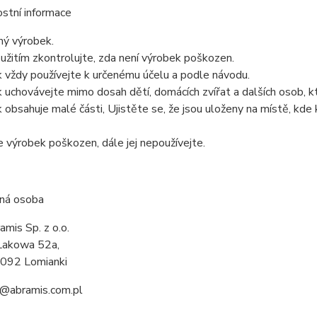
stní informace
ný výrobek.
užitím zkontrolujte, zda není výrobek poškozen.
 vždy používejte k určenému účelu a podle návodu.
 uchovávejte mimo dosah dětí, domácích zvířat a dalších osob, k
 obsahuje malé části, Ujistěte se, že jsou uloženy na místě, kde 
e výrobek poškozen, dále jej nepoužívejte.
ná osoba
amis Sp. z o.o.
 Lakowa 52a,
092 Lomianki
o@abramis.com.pl