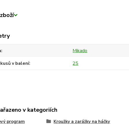
zboží
etry
a
Mikado
kusů v balení
25
zařazeno v kategoriích
ový program
Kroužky a zarážky na háčky