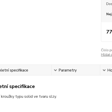
Dos
Nej
77
Číslo p
Hlídat 
etní specifikace
Parametry
Ho
tní specifikace
 kroužky typu solid ve tvaru slzy.