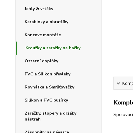
Jehly & vrtáky
Karabinky a obratlíky
Koncové montáže
Kroužky a zarážky na háčky
Ostatní doplňky
PVC a Silikon převleky
Kompl
Rovnátka a Smršťovačky
Silikon a PVC bužírky
Komple
Zarážky, stopery a držáky
Spojovací
nástrah
Zásobníky na návazce