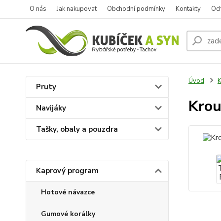
O nás
Jak nakupovat
Obchodní podmínky
Kontakty
Oc
Úvod
K
Pruty
Krou
Navijáky
Tašky, obaly a pouzdra
Kaprový program
Hotové návazce
Gumové korálky