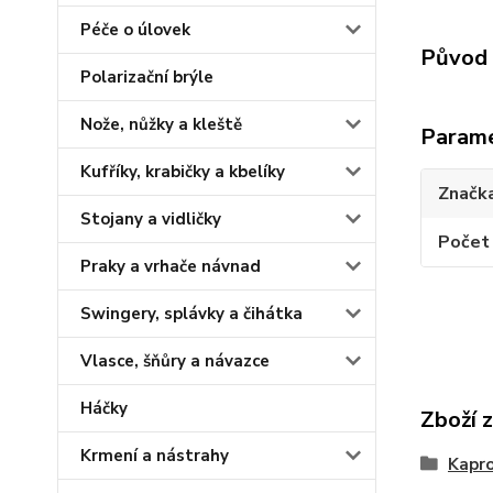
Péče o úlovek
Původ 
Polarizační brýle
Nože, nůžky a kleště
Param
Kufříky, krabičky a kbelíky
Značk
Stojany a vidličky
Počet 
Praky a vrhače návnad
Swingery, splávky a čihátka
Vlasce, šňůry a návazce
Háčky
Zboží 
Krmení a nástrahy
Kapr