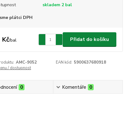
tupnost
skladem 2 bal
sme plátci DPH
 Kč
Přidat do košíku
/
bal
roduktu:
AMC-9052
EAN kód:
5900637680918
cenu / dostupnost
dnocení
0
Komentáře
0