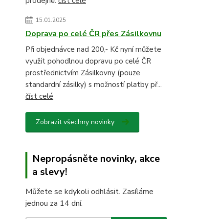
prodejně.
číst celé
15.01.2025
Doprava po celé ČR přes Zásilkovnu
Při objednávce nad 200,- Kč nyní můžete
využít pohodlnou dopravu po celé ČR
prostřednictvím Zásilkovny (pouze
standardní zásilky) s možností platby př...
číst celé
Zobrazit všechny novinky
Nepropásněte novinky, akce
a slevy!
Můžete se kdykoli odhlásit. Zasíláme
jednou za 14 dní.