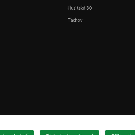
Husitská 30
Tachov
Upravit sběr cookies.