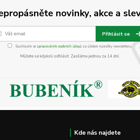
epropásněte novinky, akce a slev
Přihlásit se
Souhlasím se
zpracováním osobních údajů
za účelem rozesílky newsletteru.
Můžete se kdykoli odhlásit. Zasíláme jednou za 14 dní.
Kde nás najdete