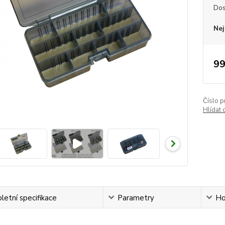
Dos
Nej
99
Číslo p
Hlídat 
etní specifikace
Parametry
Ho