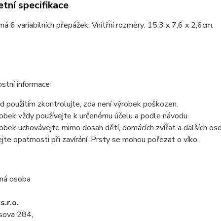
tní specifikace
má 6 variabilních přepážek. Vnitřní rozměry: 15,3 x 7,6 x 2,6cm.
stní informace
d použitím zkontrolujte, zda není výrobek poškozen.
obek vždy používejte k určenému účelu a podle návodu.
obek uchovávejte mimo dosah dětí, domácích zvířat a dalších oso
jte opatrnosti při zavírání. Prsty se mohou pořezat o víko.
ná osoba
s.r.o.
usova 284,