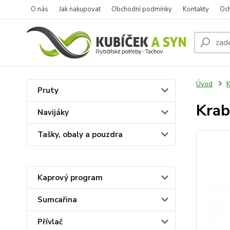
O nás
Jak nakupovat
Obchodní podmínky
Kontakty
Oc
Úvod
K
Pruty
Krab
Navijáky
Tašky, obaly a pouzdra
Kaprový program
Sumcařina
Přívlač