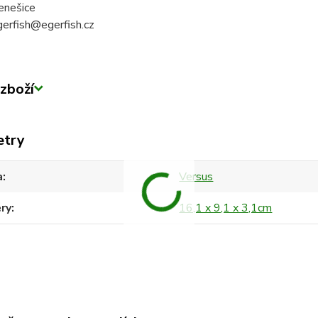
enešice
gerfish@egerfish.cz
zboží
etry
a
Versus
ry
16,1 x 9,1 x 3,1cm