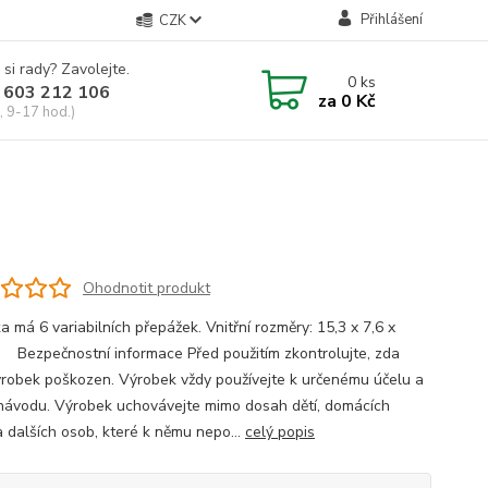
Přihlášení
CZK
 si rady? Zavolejte.
0
ks
 603 212 106
za
0 Kč
, 9-17 hod.)
Ohodnotit produkt
a má 6 variabilních přepážek. Vnitřní rozměry: 15,3 x 7,6 x
 Bezpečnostní informace Před použitím zkontrolujte, zda
ýrobek poškozen. Výrobek vždy používejte k určenému účelu a
návodu. Výrobek uchovávejte mimo dosah dětí, domácích
a dalších osob, které k němu nepo...
celý popis