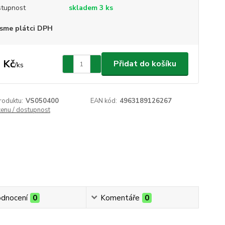
tupnost
skladem 3 ks
sme plátci DPH
 Kč
Přidat do košíku
/
ks
roduktu:
VS050400
EAN kód:
4963189126267
cenu / dostupnost
dnocení
0
Komentáře
0