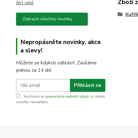
Zboží 
číst celé
Kufří
Zobrazit všechny novinky
Nepropásněte novinky, akce
a slevy!
Můžete se kdykoli odhlásit. Zasíláme
jednou za 14 dní.
Přihlásit se
Souhlasím se
zpracováním osobních údajů
za účelem
rozesílky newsletteru.