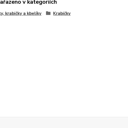
zařazeno v kategoriích
ky, krabičky a kbelíky
Krabičky