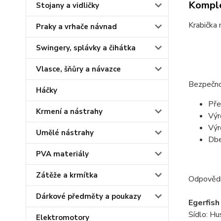
Komple
Stojany a vidličky
Krabička 
Praky a vrhače návnad
Swingery, splávky a čihátka
Vlasce, šňůry a návazce
Bezpečno
Háčky
Pře
Krmení a nástrahy
Výr
Výr
Umělé nástrahy
Dbe
PVA materiály
Zátěže a krmítka
Odpověd
Dárkové předměty a poukazy
Egerfish 
Sídlo: H
Elektromotory