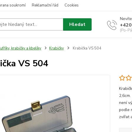
hrana soukromí
Reklamační řád
Cookies
Nevíte
Hledat
+420
(Po-Pá
ufříky, krabičky a kbelíky
Krabičky
Krabička VS 504
ička VS 504
Krabičk
2,6cm.
není v
podle 
zvířat 