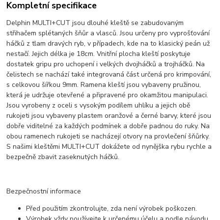
Kompletní specifikace
Delphin MULTI+CUT jsou dlouhé kleště se zabudovaným
střihačem splétaných šňůr a vlasců. Jsou určeny pro vyprošťování
háčků z tlam dravých ryb, v případech, kde na to klasický peán už
nestačí. Jejich délka je 18cm. Vnitřní plocha kleští poskytuje
dostatek gripu pro uchopení i velkých dvojháčků a trojháčků. Na
čelistech se nachází také integrovaná část určená pro krimpování,
s celkovou šířkou 9mm. Ramena kleští jsou vybaveny pružinou,
která je udržuje otevřené a připravené pro okamžitou manipulaci.
Jsou vyrobeny z oceli s vysokým podílem uhlíku a jejich obě
rukojeti jsou vybaveny plastem oranžové a černé barvy, které jsou
dobře viditelné za každých podmínek a dobře padnou do ruky. Na
obou ramenech rukojeti se nacházejí otvory na provlečení šňůrky.
S našimi kleštěmi MULTI+CUT dokážete od nynějška rybu rychle a
bezpečně zbavit zaseknutých háčků.
Bezpečnostní informace
Před použitím zkontrolujte, zda není výrobek poškozen.
Výrobek vždy používejte k určenému účelu a podle návodu.