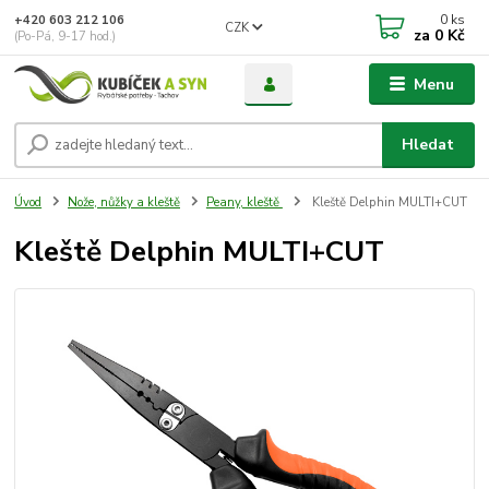
0
ks
+420 603 212 106
CZK
za
0 Kč
(Po-Pá, 9-17 hod.)
Menu
Hledat
Úvod
Nože, nůžky a kleště
Peany, kleště
Kleště Delphin MULTI+CUT
Kleště Delphin MULTI+CUT