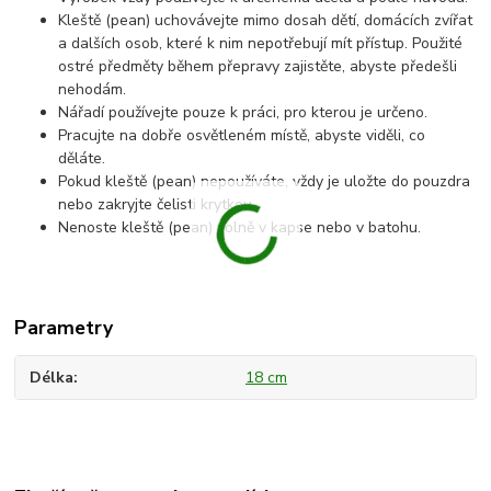
Kleště (pean) uchovávejte mimo dosah dětí, domácích zvířat
a dalších osob, které k nim nepotřebují mít přístup. Použité
ostré předměty během přepravy zajistěte, abyste předešli
nehodám.
Nářadí používejte pouze k práci, pro kterou je určeno.
Pracujte na dobře osvětleném místě, abyste viděli, co
děláte.
Pokud kleště (pean) nepoužíváte, vždy je uložte do pouzdra
nebo zakryjte čelisti krytkou.
Nenoste kleště (pean) volně v kapse nebo v batohu.
Parametry
Délka
18 cm