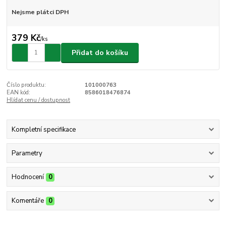
Nejsme plátci DPH
379 Kč
/
ks
Přidat do košíku
Číslo produktu:
101000763
EAN kód:
8586018476874
Hlídat cenu / dostupnost
Kompletní specifikace
Parametry
Hodnocení
0
Komentáře
0