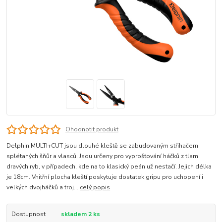
Ohodnotit produkt
Delphin MULTI+CUT jsou dlouhé kleště se zabudovaným střihačem
splétaných šňůr a vlasců. Jsou určeny pro vyprošťování háčků z tlam
dravých ryb, v případech, kde na to klasický peán už nestačí. Jejich délka
je 18cm. Vnitřní plocha kleští poskytuje dostatek gripu pro uchopení i
velkých dvojháčků a troj...
celý popis
Dostupnost
skladem 2 ks