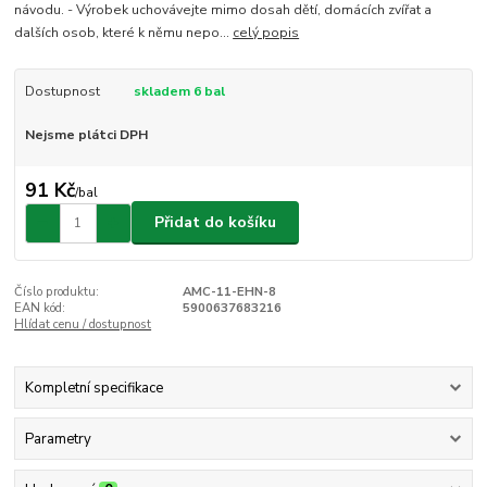
návodu. - Výrobek uchovávejte mimo dosah dětí, domácích zvířat a
dalších osob, které k němu nepo...
celý popis
Dostupnost
skladem 6 bal
Nejsme plátci DPH
91 Kč
/
bal
Přidat do košíku
Číslo produktu:
AMC-11-EHN-8
EAN kód:
5900637683216
Hlídat cenu / dostupnost
Kompletní specifikace
Parametry