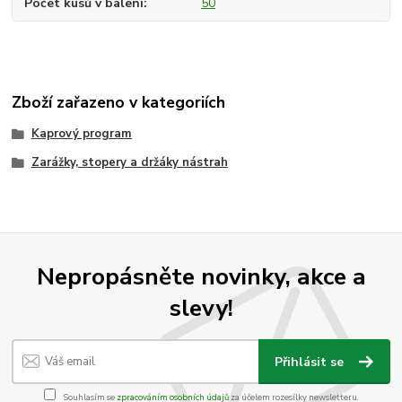
Počet kusů v balení
50
Zboží zařazeno v kategoriích
Kaprový program
Zarážky, stopery a držáky nástrah
Nepropásněte novinky, akce a
slevy!
Přihlásit se
Souhlasím se
zpracováním osobních údajů
za účelem rozesílky newsletteru.