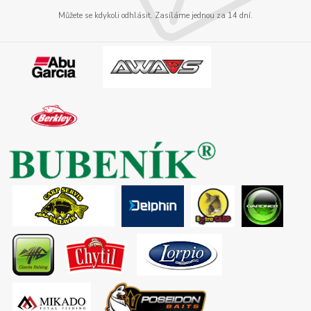
Můžete se kdykoli odhlásit. Zasíláme jednou za 14 dní.