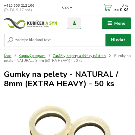
0
ks
+420 603 212 106
CZK
za
0 Kč
(Po-Pá, 9-17 hod.)
Menu
Hledat
Úvod
Kaprový program
Zarážky, stopery a držáky nástrah
Gumky na
pelety - NATURAL / 8mm (EXTRA HEAVY) - 50 ks
Gumky na pelety - NATURAL /
8mm (EXTRA HEAVY) - 50 ks