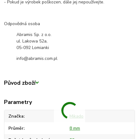
- Pokud je výrobek poškozen, dále jej nepoužívejte.
Odpovědná osoba
Abramis Sp. z o.o.
ul. Lakowa 52a,
05-092 Lomianki
info@abramis.com.pl
Původ zboží
Parametry
Značka
Mikado
Průměr
8 mm