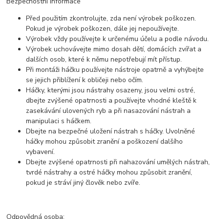
Bezpečnostní informace
Před použitím zkontrolujte, zda není výrobek poškozen.
Pokud je výrobek poškozen, dále jej nepoužívejte.
Výrobek vždy používejte k určenému účelu a podle návodu.
Výrobek uchovávejte mimo dosah dětí, domácích zvířat a
dalších osob, které k němu nepotřebují mít přístup.
Při montáži háčku používejte nástroje opatrně a vyhýbejte
se jejich přiblížení k obličeji nebo očím.
Háčky, kterými jsou nástrahy osazeny, jsou velmi ostré,
dbejte zvýšené opatrnosti a používejte vhodné kleště k
zasekávání ulovených ryb a při nasazování nástrah a
manipulaci s háčkem.
Dbejte na bezpečné uložení nástrah s háčky. Uvolněné
háčky mohou způsobit zranění a poškození dalšího
vybavení.
Dbejte zvýšené opatrnosti při nahazování umělých nástrah,
tvrdé nástrahy a ostré háčky mohou způsobit zranění,
pokud je stráví jiný člověk nebo zvíře.
Odpovědná osoba: