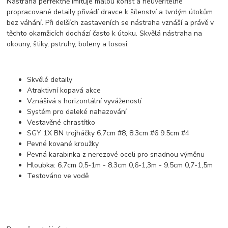
Nástraha perfektně imituje malou kořist a neuvěřitelné
propracované detaily přivádí dravce k šílenství a tvrdým útokům
bez váhání. Při delších zastaveních se nástraha vznáší a právě v
těchto okamžicích dochází často k útoku. Skvělá nástraha na
okouny, štiky, pstruhy, boleny a lososi.
Skvělé detaily
Atraktivní kopavá akce
Vznášivá s horizontální vyvážeností
Systém pro daleké nahazování
Vestavěné chrastítko
SGY 1X BN trojháčky 6.7cm #8, 8.3cm #6 9.5cm #4
Pevné kované kroužky
Pevná karabinka z nerezové oceli pro snadnou výměnu
Hloubka: 6.7cm 0,5-1m - 8.3cm 0,6-1,3m - 9.5cm 0,7-1,5m
Testováno ve vodě