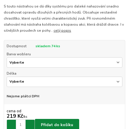
S touto nástrahou se dá díky systému pro daleké nahazování snadno
dosahovat opravdu dlouhých a přesných hodů. Obsahuje vestavěné
chrastítko, které vysílá velmi charakteristický zvuk. Při rovnoměrném
stahování má nástraha kolébavou a kopavou akci, která dráždí dravce. I v
silnějších proudech se pohy...
celý popis
Dostupnost
skladem 74 ks
Barva wobleru
Délka
Nejsme plátci DPH
cena od
219 Kč
/
ks
Přidat do košíku