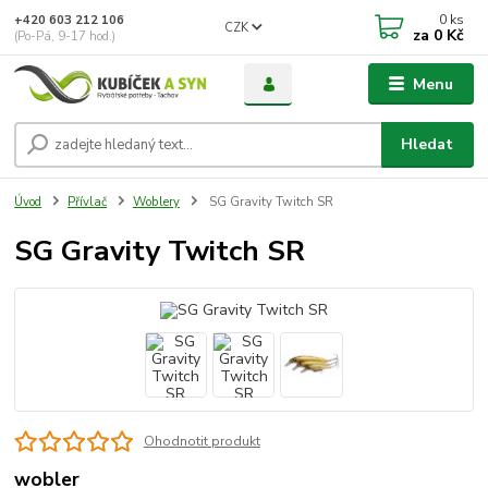
0
ks
+420 603 212 106
CZK
za
0 Kč
(Po-Pá, 9-17 hod.)
Menu
Hledat
Úvod
Přívlač
Woblery
SG Gravity Twitch SR
SG Gravity Twitch SR
Ohodnotit produkt
wobler